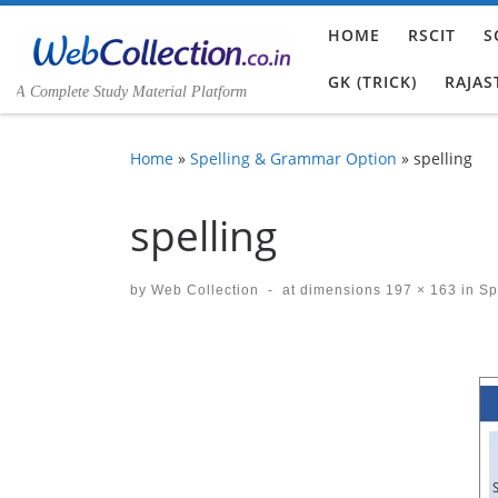
Skip to content
HOME
RSCIT
S
GK (TRICK)
RAJAS
A Complete Study Material Platform
Home
»
Spelling & Grammar Option
»
spelling
spelling
by
Web Collection
-
at dimensions
197 × 163
in
Spe
Images navigation