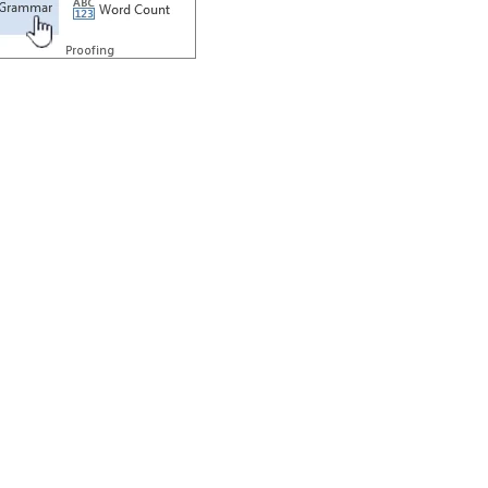
Best Places to
हिमाचल प्रदेश में घूमने
उत्
’s
visit in
की जगह {places to
जग
Rajasthan
visit in himachal
vis
(राजस्थान में घूमने के
pradesh}
ut
लिए बेहतरीन जगह)