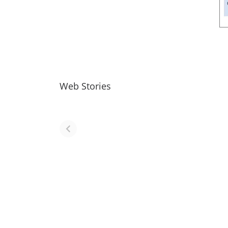
Web Stories
नवीन जिलों का गठन
राजस्थान में स्त्री के
(राजस्थान) |
आभूषण (women
Formation Of
jewelery in
New Districts
rajasthan)
Rajasthan