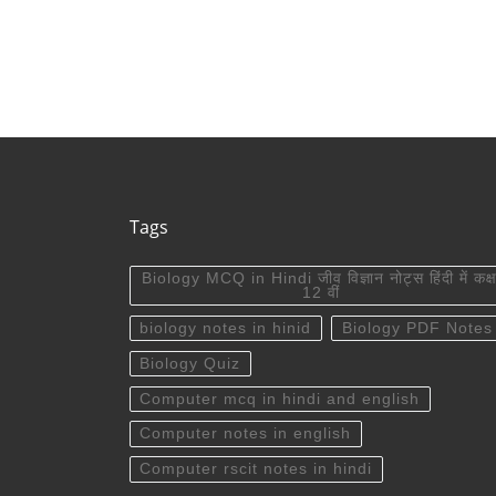
Tags
Biology MCQ in Hindi जीव विज्ञान नोट्स हिंदी में कक्ष
12 वीं
biology notes in hinid
Biology PDF Notes
Biology Quiz
Computer mcq in hindi and english
Computer notes in english
Computer rscit notes in hindi