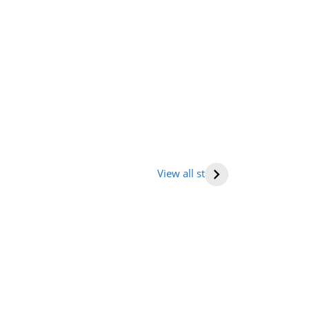
तराखंड में घूमने की
भारत में राष्ट्रीय
Human hea
ह (places to
राजमार्ग की सूची
(मनुष्य हृदय)
View all stories
it in
tarakhand)