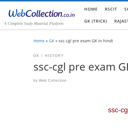
Skip to content
HOME
RSCIT
S
GK (TRICK)
RAJAS
A Complete Study Material Platform
Home
»
GK
»
ssc-cgl pre exam GK in hindi
GK
HISTORY
ssc-cgl pre exam GK
by
Web Collection
ssc-cg