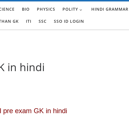
CIENCE
BIO
PHYSICS
POLITY
HINDI GRAMMAR
THAN GK
ITI
SSC
SSO ID LOGIN
 in hindi
l pre exam GK in hindi