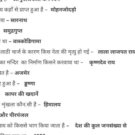
्य कहाँ से प्राप्त हुआ है –
मोहनजोदड़ो
िया
–
सारनाथ
–
समुद्रगुप्त
न था
–
वास्कोडिगामा
लाठी चार्ज के कारण किस नेता की मृत्यु हो गई –
लाला लाजपत रा
ारा का मन्दिर का निर्माण किसने करवाया था –
कृष्णदेव राय
थित है –
अजमेर
र हुआ है
–
ड्डष्णा
 –
कापर की खदानें
वत शृंखला कौन.सी है –
हिमालय
 और पीरपंजल
ीय आय को किससे भाग किया जाता है
–
देश की कुल जनसंख्या से