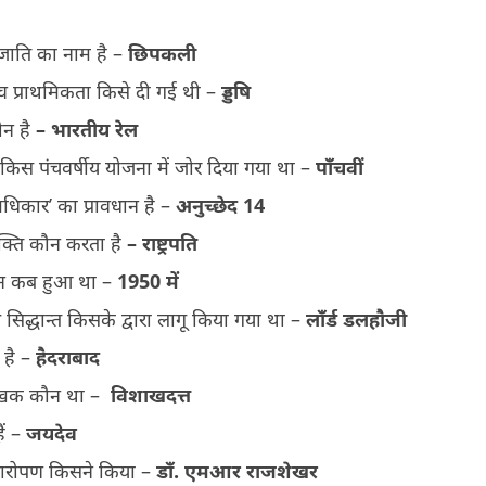
रजाति का नाम है –
छिपकली
ोच्च प्राथमिकता किसे दी गई थी –
ड्डषि
ौन है
–
भारतीय रेल
किस पंचवर्षीय योजना में जोर दिया गया था –
पाँचवीं
अधिकार’ का प्रावधान है –
अनुच्छेद
14
क्ति कौन करता है
–
राष्ट्रपति
न कब हुआ था –
1950
में
सिद्धान्त किसके द्वारा लागू किया गया था –
लाँर्ड डलहौजी
 है –
हैदराबाद
 लेखक कौन था –
विशाखदत्त
ैं –
जयदेव
त्यारोपण किसने किया –
डाँ. एमआर राजशेखर