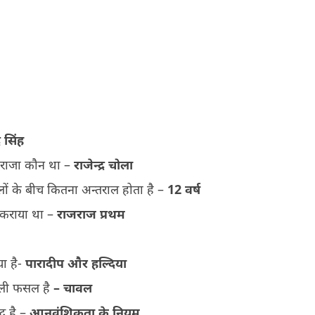
द सिंह
ला राजा कौन था –
राजेन्द्र चोला
लों के बीच कितना अन्तराल होता है –
12
वर्ष
ने कराया था –
राजराज प्रथम
या है-
पारादीप और हल्दिया
वाली फसल है
–
चावल
्ध है –
आनुवंशिकता के नियम