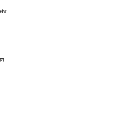
संघ
धन