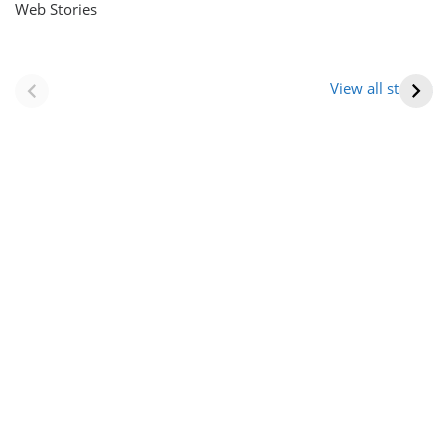
Web Stories
नवीन जिलों का गठन
राजस्थान में स्त्री के
(राजस्थान) |
आभूषण (women’s
View all stories
Formation Of New
jewelery in
Districts
rajasthan)
Rajasthan