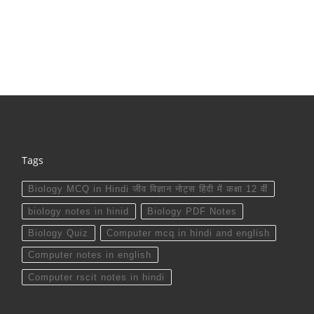
Tags
Biology MCQ in Hindi जीव विज्ञान नोट्स हिंदी में कक्षा 12 वीं
biology notes in hinid
Biology PDF Notes
Biology Quiz
Computer mcq in hindi and english
Computer notes in english
Computer rscit notes in hindi