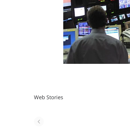
Web Stories
नवीन जिलों का गठन
राजस्थान में स्त्री के
(राजस्थान) |
आभूषण (women
Formation Of
jewelery in