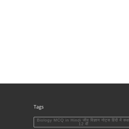
New Districts
rajasthan)
Rajasthan
Tags
Biology MCQ in Hindi जीव विज्ञान नोट्स हिंदी में कक्ष
12 वीं