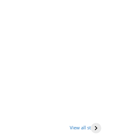
तराखंड में घूमने की
भारत में राष्ट्रीय
Human hea
ह (places to
राजमार्ग की सूची
(मनुष्य हृदय)
View all stories
it in