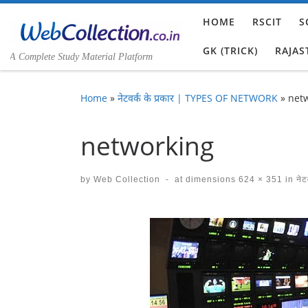
Skip to content
HOME
RSCIT
S
GK (TRICK)
RAJAS
A Complete Study Material Platform
Home
»
नेटवर्क के प्रकार | TYPES OF NETWORK
»
net
networking
by
Web Collection
-
at dimensions
624 × 351
in
नेट
Images navigation