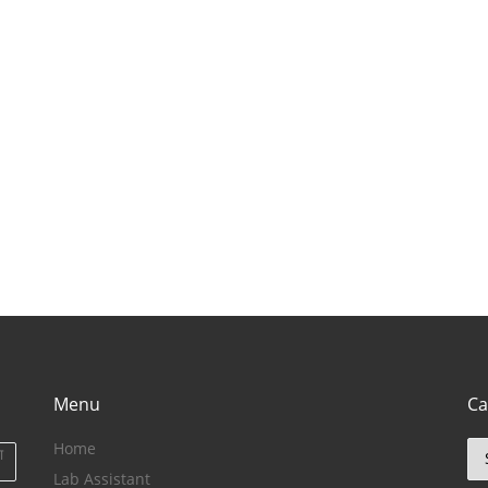
(राजस्थान में घूमने के
pradesh}
ut
लिए बेहतरीन जगह)
Menu
Ca
Home
Ca
ा
Lab Assistant