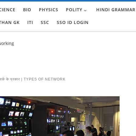
CIENCE
BIO
PHYSICS
POLITY
HINDI GRAMMAR
THAN GK
ITI
SSC
SSO ID LOGIN
working
वर्क के प्रकार | TYPES OF NETWORK