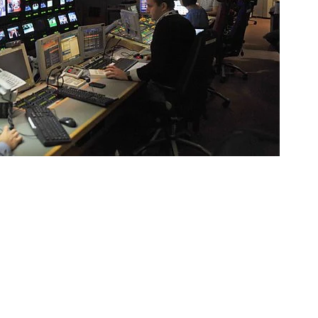
Best Places to
हिमाचल प्रदेश में घूमने
उत्
’s
visit in
की जगह {places to
जग
Rajasthan
visit in himachal
vis