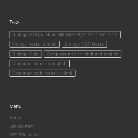
Tags
Biology MCQ in Hindi जीव विज्ञान नोट्स हिंदी में कक्षा 12 वीं
biology notes in hinid
Biology PDF Notes
Biology Quiz
Computer mcq in hindi and english
Computer notes in english
Computer rscit notes in hindi
Menu
Home
Lab Assistant
KSEEB Solutions