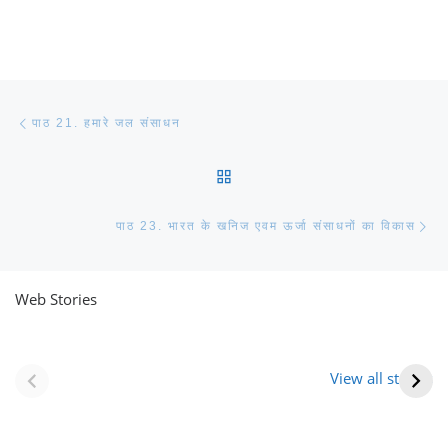
Post navigation
Previous post
पाठ 21. हमारे जल संसाधन
BACK TO POST LIST
Ne
पाठ 23. भारत के खनिज एवम ऊर्जा संसाधनों का विकास
Web Stories
नवीन जिलों का गठन
राजस्थान में स्त्री के
(राजस्थान) |
आभूषण (women’s
View all stories
Formation Of New
jewelery in
Districts
rajasthan)
Rajasthan