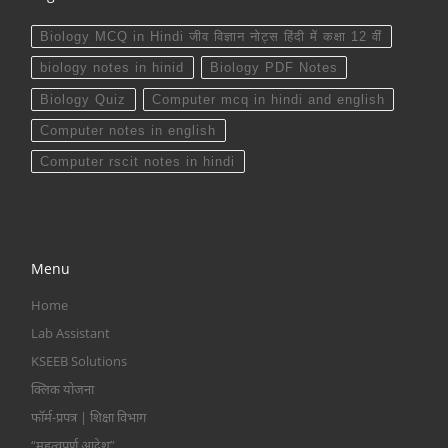
Biology MCQ in Hindi जीव विज्ञान नोट्स हिंदी में कक्षा 12 वीं
biology notes in hinid
Biology PDF Notes
Biology Quiz
Computer mcq in hindi and english
Computer notes in english
Computer rscit notes in hindi
Menu
Home
Lab Assistant
KSEEB Solutions
क्लिक योजना
फॉर्म-प्रपत्र | शिक्षा विभाग
“महत्वपूर्ण आदेश”