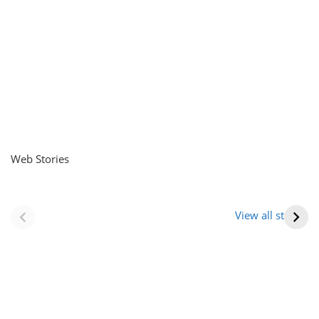
Web Stories
नवीन जिलों का गठन
राजस्थान में स्त्री के
(राजस्थान) |
आभूषण (women’s
View all stories
Formation Of New
jewelery in
Districts
rajasthan)
Rajasthan