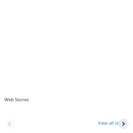
Web Stories
नवीन जिलों का गठन
राजस्थान में स्त्री के
(राजस्थान) |
आभूषण (women’s
View all stories
Formation Of New
jewelery in