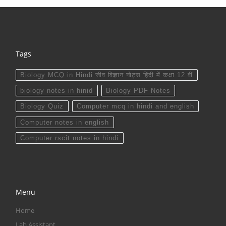
Tags
Biology MCQ in Hindi जीव विज्ञान नोट्स हिंदी में कक्षा 12 वीं
biology notes in hinid
Biology PDF Notes
Biology Quiz
Computer mcq in hindi and english
Computer notes in english
Computer rscit notes in hindi
Menu
Home
Lab Assistant