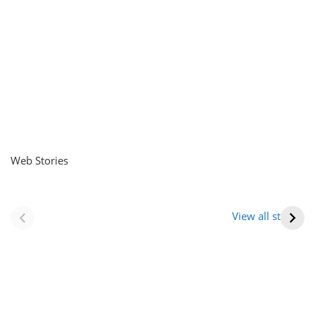
Web Stories
नवीन जिलों का गठन
राजस्थान में स्त्री के
(राजस्थान) |
आभूषण (women’s
View all stories
Formation Of New
jewelery in
Districts
rajasthan)
Rajasthan