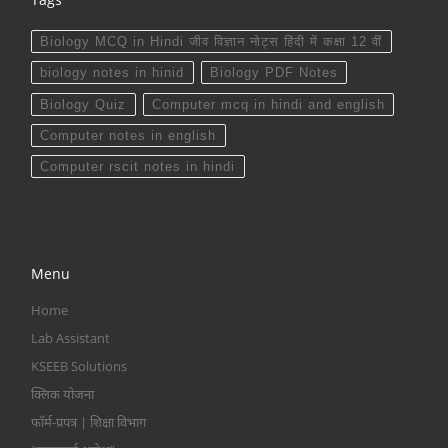
Biology MCQ in Hindi जीव विज्ञान नोट्स हिंदी में कक्षा 12 वीं
biology notes in hinid
Biology PDF Notes
Biology Quiz
Computer mcq in hindi and english
Computer notes in english
Computer rscit notes in hindi
Menu
Home
Lab Assistant
KSEEB Solutions
क्लिक योजना
फॉर्म-प्रपत्र | शिक्षा विभाग