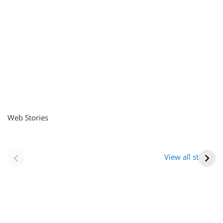
Web Stories
नवीन जिलों का गठन
राजस्थान में स्त्री के
(राजस्थान) |
आभूषण (women’s
View all stories
Formation Of New
jewelery in
Districts
rajasthan)
Rajasthan