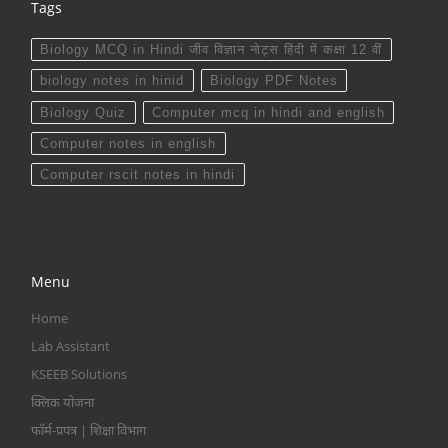
Tags
Biology MCQ in Hindi जीव विज्ञान नोट्स हिंदी में कक्षा 12 वीं
biology notes in hinid
Biology PDF Notes
Biology Quiz
Computer mcq in hindi and english
Computer notes in english
Computer rscit notes in hindi
Menu
Home
Lab Assistant
KSEEB Solutions
क्लिक योजना
फॉर्म-प्रपत्र | शिक्षा विभाग