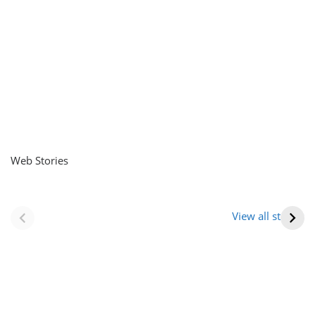
Web Stories
नवीन जिलों का गठन
राजस्थान में स्त्री के
(राजस्थान) |
आभूषण (women’s
View all stories
Formation Of New
jewelery in
Districts
rajasthan)
Rajasthan