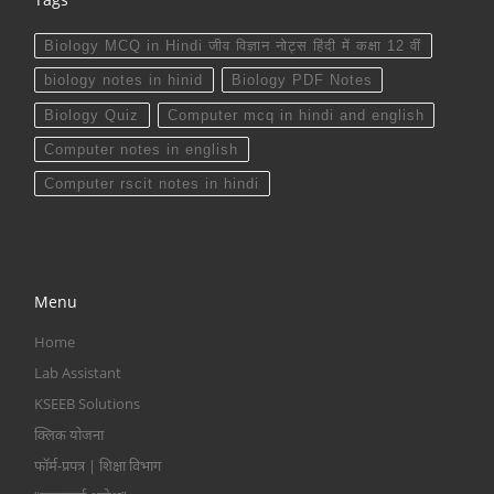
Biology MCQ in Hindi जीव विज्ञान नोट्स हिंदी में कक्षा 12 वीं
biology notes in hinid
Biology PDF Notes
Biology Quiz
Computer mcq in hindi and english
Computer notes in english
Computer rscit notes in hindi
Menu
Home
Lab Assistant
KSEEB Solutions
क्लिक योजना
फॉर्म-प्रपत्र | शिक्षा विभाग