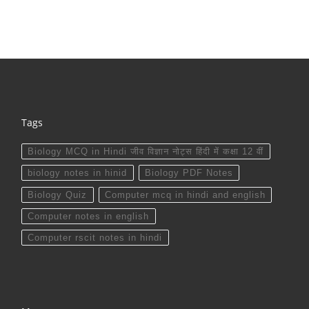
Tags
Biology MCQ in Hindi जीव विज्ञान नोट्स हिंदी में कक्षा 12 वीं
biology notes in hinid
Biology PDF Notes
Biology Quiz
Computer mcq in hindi and english
Computer notes in english
Computer rscit notes in hindi