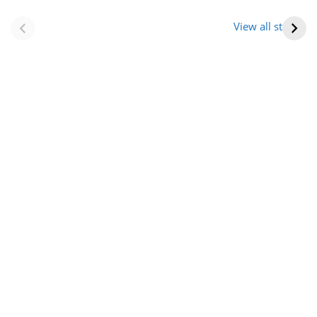
नवीन जिलों का गठन
राजस्थान में स्त्री के
(राजस्थान) |
आभूषण (women’s
View all stories
Formation Of New
jewelery in
Districts
rajasthan)
Rajasthan