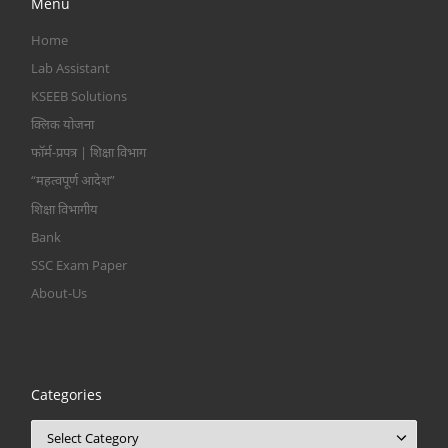
Menu
Home
Lab Assistant
KSEEB Solutions
क्लिक योजना
फॉर्म-प्रपत्र | शिक्षा विभाग
“महत्वपूर्ण आदेश”
शिक्षा विभागीय
Bank
SSC Exam Paper
About-Us
Categories
Categories