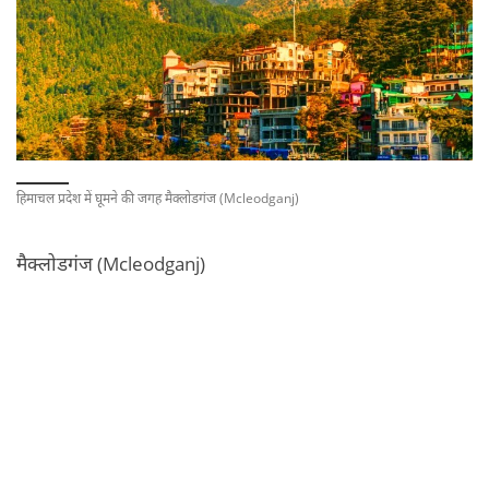
हिमाचल प्रदेश में घूमने की जगह मैक्लोडगंज (Mcleodganj)
मैक्लोडगंज (Mcleodganj)