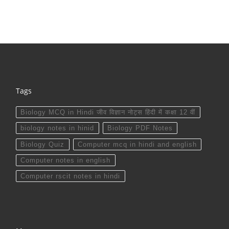
Tags
Biology MCQ in Hindi जीव विज्ञान नोट्स हिंदी में कक्षा 12 वीं
biology notes in hinid
Biology PDF Notes
Biology Quiz
Computer mcq in hindi and english
Computer notes in english
Computer rscit notes in hindi