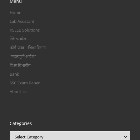
Menu
Home
Lab Assistant
KSEEB Solutions
क्लिक योजना
फॉर्म-प्रपत्र | शिक्षा विभाग
“महत्वपूर्ण आदेश”
शिक्षा विभागीय
Bank
SSC Exam Paper
About-Us
Categories
Categories