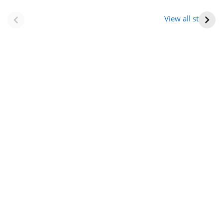
नवीन जिलों का गठन
राजस्थान में स्त्री के
(राजस्थान) |
आभूषण (women’s
View all stories
Formation Of New
jewelery in
Districts
rajasthan)
Rajasthan