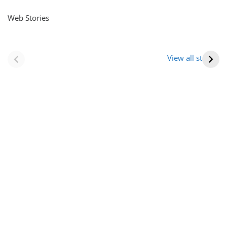
Web Stories
नवीन जिलों का गठन
राजस्थान में स्त्री के
(राजस्थान) |
आभूषण (women’s
View all stories
Formation Of New
jewelery in
Districts
rajasthan)
Rajasthan