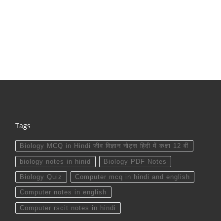
Tags
Biology MCQ in Hindi जीव विज्ञान नोट्स हिंदी में कक्षा 12 वीं
biology notes in hinid
Biology PDF Notes
Biology Quiz
Computer mcq in hindi and english
Computer notes in english
Computer rscit notes in hindi