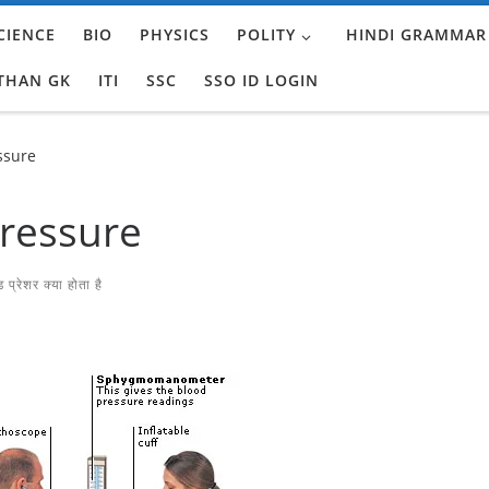
CIENCE
BIO
PHYSICS
POLITY
HINDI GRAMMAR
THAN GK
ITI
SSC
SSO ID LOGIN
ssure
ressure
 प्रेशर क्या होता है