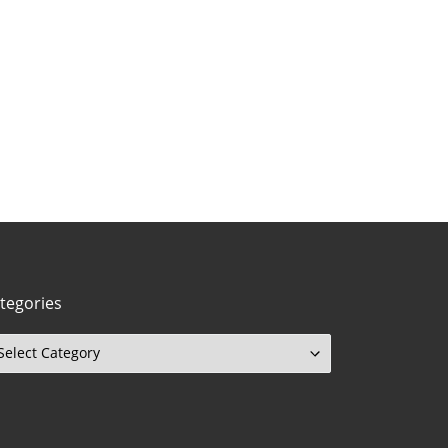
tegories
tegories