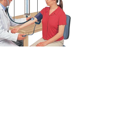
Best Places to
हिमाचल प्रदेश में घूमने
उत्
’s
visit in
की जगह {places to
जग
Rajasthan
visit in himachal
vis
(राजस्थान में घूमने के
pradesh}
ut
लिए बेहतरीन जगह)