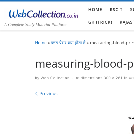
Skip to content
HOME
RSCIT
S
GK (TRICK)
RAJAS
A Complete Study Material Platform
Home
»
ब्लड प्रेशर क्या होता है
»
measuring-blood-pre
measuring-blood-p
by
Web Collection
-
at dimensions
300 × 261
in
ब्लड
Images navigation
Previous