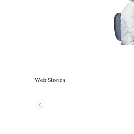
Web Stories
नवीन जिलों का गठन
राजस्थान में स्त्री के
(राजस्थान) |
आभूषण (women
Formation Of
jewelery in
New Districts
rajasthan)
Rajasthan