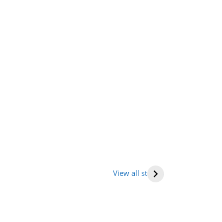
तराखंड में घूमने की
भारत में राष्ट्रीय
Human hea
ह (places to
राजमार्ग की सूची
(मनुष्य हृदय)
View all stories
it in
tarakhand)