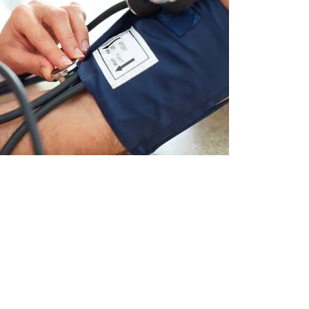
Best Places to
हिमाचल प्रदेश में घूमने
उत्
’s
visit in
की जगह {places to
जग
Rajasthan
visit in himachal
vis