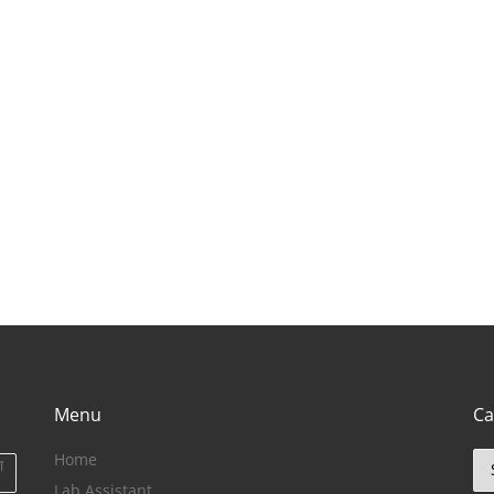
(राजस्थान में घूमने के
pradesh}
ut
लिए बेहतरीन जगह)
Menu
Ca
Home
Ca
ा
Lab Assistant