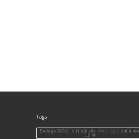
New Districts
rajasthan)
Rajasthan
Tags
Biology MCQ in Hindi जीव विज्ञान नोट्स हिंदी में कक्ष
12 वीं