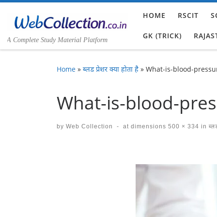
Skip to content
HOME
RSCIT
S
GK (TRICK)
RAJAS
A Complete Study Material Platform
Home
»
ब्लड प्रेशर क्या होता है
»
What-is-blood-pressu
What-is-blood-pre
by
Web Collection
-
at dimensions
500 × 334
in
ब्लड
Images navigation