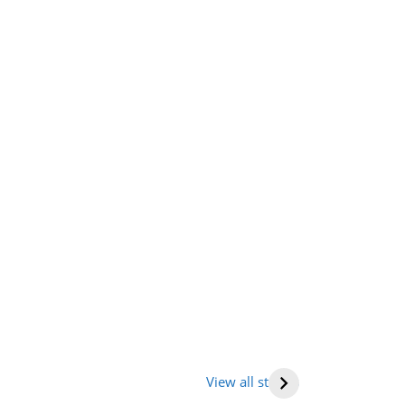
तराखंड में घूमने की
भारत में राष्ट्रीय
Human hea
ह (places to
राजमार्ग की सूची
(मनुष्य हृदय)
View all stories
it in