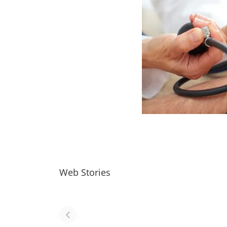
Web Stories
नवीन जिलों का गठन
राजस्थान में स्त्री के
(राजस्थान) |
आभूषण (women
Formation Of
jewelery in