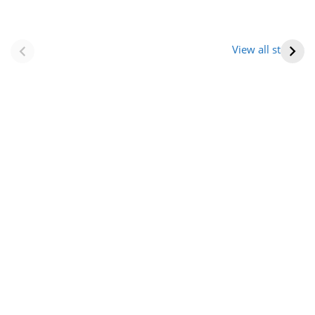
नवीन जिलों का गठन
राजस्थान में स्त्री के
(राजस्थान) |
आभूषण (women’s
View all stories
Formation Of New
jewelery in
Districts
rajasthan)
Rajasthan