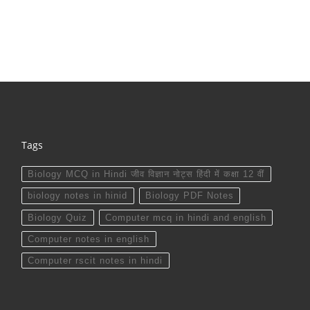
Tags
Biology MCQ in Hindi जीव विज्ञान नोट्स हिंदी में कक्षा 12 वीं
biology notes in hinid
Biology PDF Notes
Biology Quiz
Computer mcq in hindi and english
Computer notes in english
Computer rscit notes in hindi