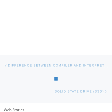
Post navigation
Previous post
DIFFERENCE BETWEEN COMPILER AND INTERPRETER
BACK TO POST LIST
Ne
SOLID STATE DRIVE (SSD)
Web Stories