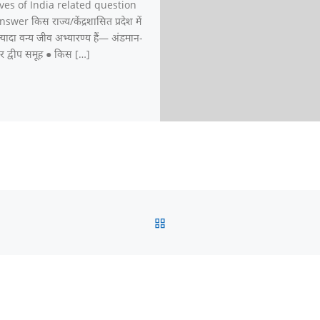
ves of India related question
wer किस राज्य/केंद्रशासित प्रदेश में
यादा वन्य जीव अभ्यारण्य हैं— अंडमान-
र द्वीप समूह ● किस […]
BACK TO POST LIST
Best Places to
हिमाचल प्रदेश में घूमने
उत्