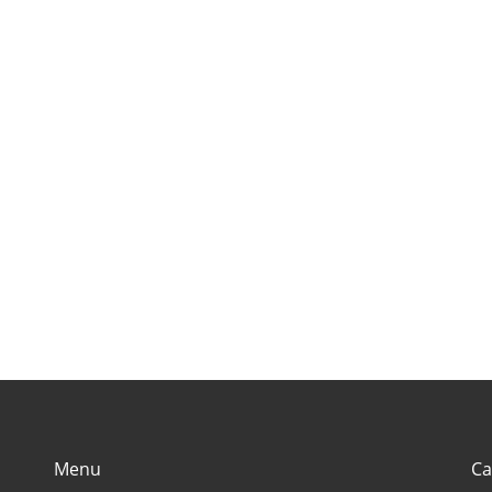
’s
visit in
की जगह {places to
जग
Rajasthan
visit in himachal
vis
(राजस्थान में घूमने के
pradesh}
ut
लिए बेहतरीन जगह)
Menu
Ca