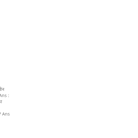
लीन
 Ans :
का
ं ? Ans