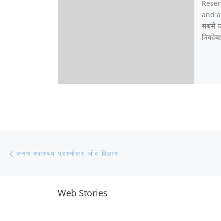
Reser
and ans
सबसे ज्
निकोबा
Post navigation
Previous post
जनन स्वास्थ्य प्रश्नोत्तर जीव विज्ञान
Web Stories
नवीन जिलों का गठन
राजस्थान में स्त्री के