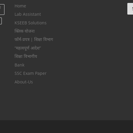
Home
Ca
ा
Lab Assistant
KSEEB Solutions
क्लिक योजना
फॉर्म-प्रपत्र | शिक्षा विभाग
“महत्वपूर्ण आदेश”
शिक्षा विभागीय
Bank
SSC Exam Paper
About-Us