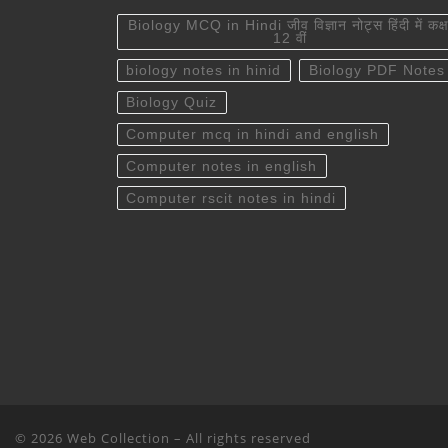
Biology MCQ in Hindi जीव विज्ञान नोट्स हिंदी में कक्ष
12 वीं
biology notes in hinid
Biology PDF Notes
Biology Quiz
Computer mcq in hindi and english
Computer notes in english
Computer rscit notes in hindi
© 2026
Web Collection
– All rights reserved