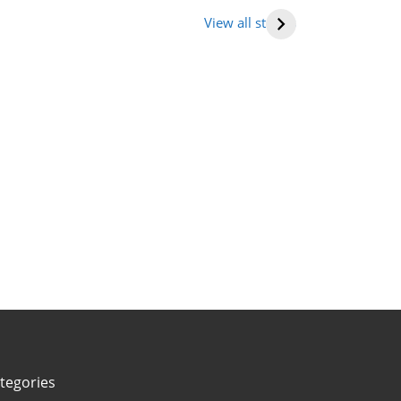
ह (places to
राजमार्ग की सूची
(मनुष्य हृदय)
View all stories
it in
tarakhand)
tegories