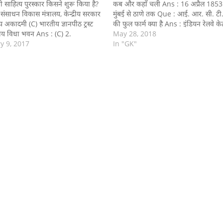
देवी साहित्य पुरस्कार किसने शुरू किया है?
कब और कहाँ चली Ans : 16 अप्रैल 1853
संसाधन विकास मंत्रालय, केन्द्रीय सरकार
मुंबई से ठाणे तक Que : आई. आर. सी. टी.
्य अकादमी (C) भारतीय ज्ञानपीठ ट्रस्ट
की फुल फार्म क्या है Ans : इंडियन रेलवे क
ीय विधा भवन Ans : (C) 2.
May 28, 2018
त में से किसने कम से कम दो बार नोबेल
y 9, 2017
In "GK"
राप्त…