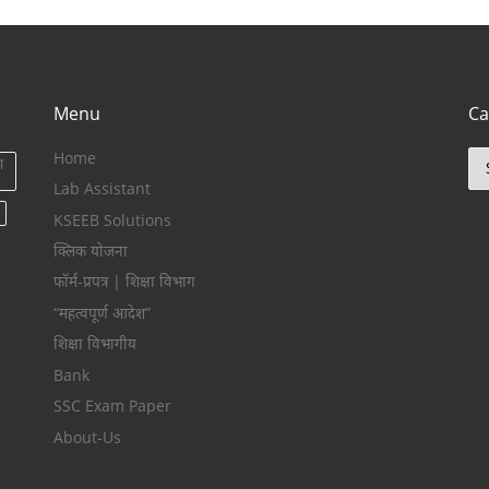
Menu
Ca
Home
Ca
ा
Lab Assistant
KSEEB Solutions
क्लिक योजना
फॉर्म-प्रपत्र | शिक्षा विभाग
“महत्वपूर्ण आदेश”
शिक्षा विभागीय
Bank
SSC Exam Paper
About-Us