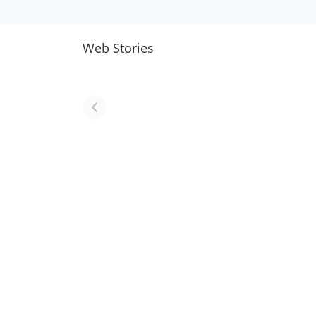
Web Stories
नवीन जिलों का गठन
राजस्थान में स्त्री के
(राजस्थान) |
आभूषण (women
Formation Of
jewelery in
New Districts
rajasthan)
Rajasthan