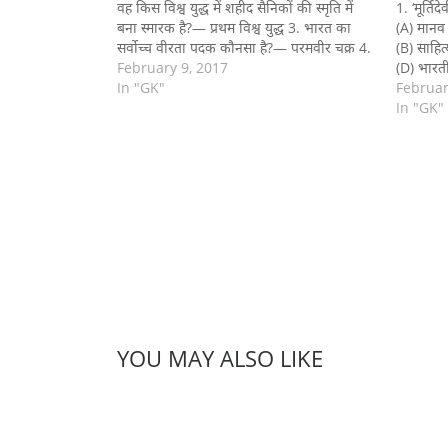
वह किस विश्व युद्ध में शहीद सैनिकों की स्मृति में
1. ‘मूर्ति
बना स्मारक है?— प्रथम विश्व युद्ध 3. भारत का
(A) मानव 
सर्वोच्च वीरता पदक कौनसा है?— परमवीर चक्र 4.
(B) साहित
राष्ट्रीय रक्षा अकादमी (…
February 9, 2017
(D) भारत
In "GK"
निम्नलिखि
Februar
पुरस्कार प्
In "GK"
YOU MAY ALSO LIKE