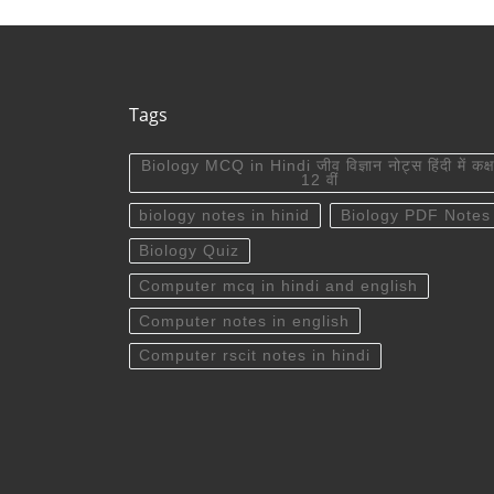
Tags
Biology MCQ in Hindi जीव विज्ञान नोट्स हिंदी में कक्ष
12 वीं
biology notes in hinid
Biology PDF Notes
Biology Quiz
Computer mcq in hindi and english
Computer notes in english
Computer rscit notes in hindi