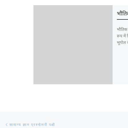
भौति
भौतिक 
रूप मे
भूगोल क
Post navigation
Previous post
सामान्य ज्ञान प्रश्नोत्तरी पक्षी