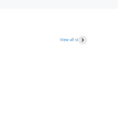
तराखंड में घूमने की
भारत में राष्ट्रीय
Human hea
ह (places to
राजमार्ग की सूची
(मनुष्य हृदय)
View all stories
it in
tarakhand)