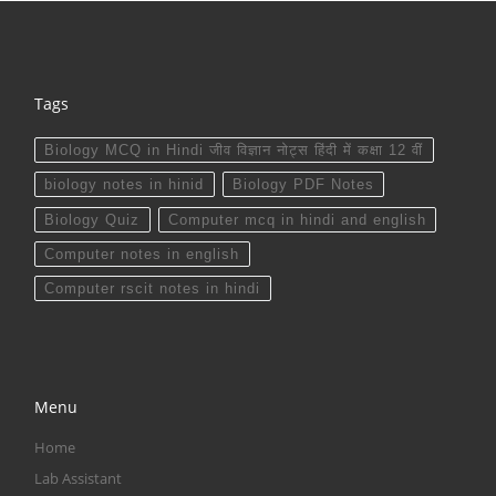
Tags
Biology MCQ in Hindi जीव विज्ञान नोट्स हिंदी में कक्षा 12 वीं
biology notes in hinid
Biology PDF Notes
Biology Quiz
Computer mcq in hindi and english
Computer notes in english
Computer rscit notes in hindi
Menu
Home
Lab Assistant