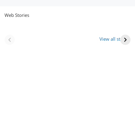
Web Stories
नवीन जिलों का गठन
राजस्थान में स्त्री के
(राजस्थान) |
आभूषण (women’s
View all stories
Formation Of New
jewelery in
Districts
rajasthan)
Rajasthan