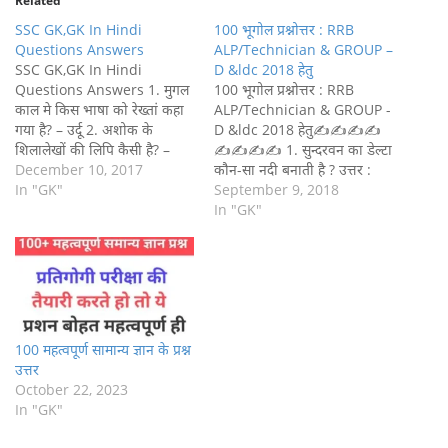
Related
SSC GK,GK In Hindi
100 भूगोल प्रश्नोत्तर : RRB
Questions Answers
ALP/Technician & GROUP –
SSC GK,GK In Hindi
D &ldc 2018 हेतु
Questions Answers 1. मुगल
100 भूगोल प्रश्नोत्तर : RRB
काल मे किस भाषा को रेख्तां कहा
ALP/Technician & GROUP -
गया है? – उर्दू 2. अशोक के
D &ldc 2018 हेतु✍✍✍✍
शिलालेखों की लिपि कैसी है? –
✍✍✍✍ 1. सुन्दरवन का डेल्टा
ब्राह्मी 3. रेनेल जलधारा किस
December 10, 2017
कौन-सा नदी बनाती है ? उत्तर :
महासागर की जलधारा है? –
In "GK"
गंगा 2. भारत में रेलमागोॅ का सबसे
September 9, 2018
अटलांटिक महासागर 4. अम्ली घोल
बडा जाल किस राज्य में पाया जाता
In "GK"
का pH का मान क्या होता है?…
है ? उत्तर : उत्तर प्रदेश 3. संयुक्त
राज्य अमेरिका की सबसे…
100 महत्वपूर्ण सामान्य ज्ञान के प्रश्न
उत्तर
October 22, 2023
In "GK"