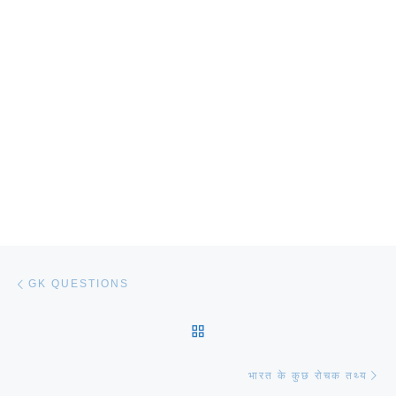
Post navigation
Previous post
GK QUESTIONS
BACK TO POST LIST
Ne
भारत के कुछ रोचक तथ्य