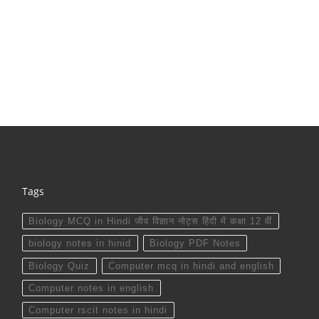
Tags
Biology MCQ in Hindi जीव विज्ञान नोट्स हिंदी में कक्षा 12 वीं
biology notes in hinid
Biology PDF Notes
Biology Quiz
Computer mcq in hindi and english
Computer notes in english
Computer rscit notes in hindi