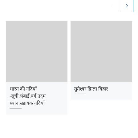
भारत की नदियाँ
सुमेश्‍वर क़िला बिहार
-सूची,लंबाई,वर्ग,उद्गम
स्थान,सहायक नदियाँ