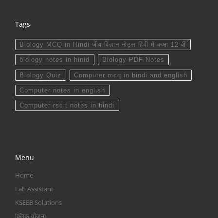
Tags
Biology MCQ in Hindi जीव विज्ञान नोट्स हिंदी में कक्षा 12 वीं
biology notes in hinid
Biology PDF Notes
Biology Quiz
Computer mcq in hindi and english
Computer notes in english
Computer rscit notes in hindi
Menu
Home
Lab Assistant
KSEEB Solutions
क्लिक योजना