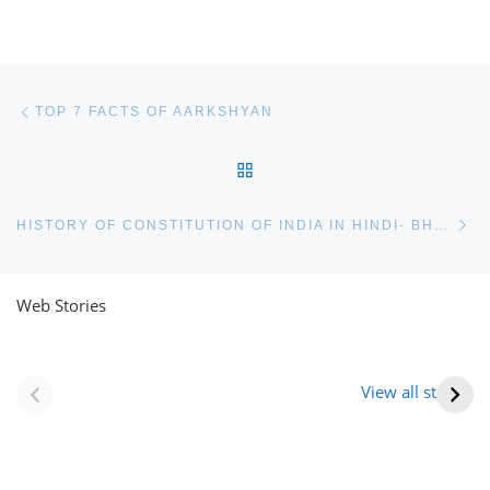
Post navigation
Previous post
TOP 7 FACTS OF AARKSHYAN
BACK TO POST LIST
Ne
HISTORY OF CONSTITUTION OF INDIA IN HINDI- BHARATIYA SAMVIDHAN
Web Stories
नवीन जिलों का गठन
राजस्थान में स्त्री के
(राजस्थान) |
आभूषण (women’s
View all stories
Formation Of New
jewelery in
Districts
rajasthan)
Rajasthan