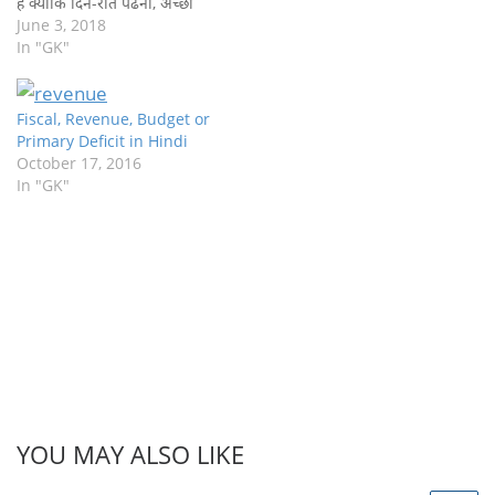
है क्योंकि दिन-रात पढना, अच्छी
कोचिंग जाना या सैकड़ों किताबें
June 3, 2018
पढना इस एग्जाम में सफलता की
In "GK"
गारंटी नहीं है सफल व्यक्ति का
भाषण ना सुनें – तैयारी…
Fiscal, Revenue, Budget or
Primary Deficit in Hindi
October 17, 2016
In "GK"
YOU MAY ALSO LIKE