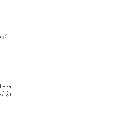
मारी
र
ें नाक
े है।