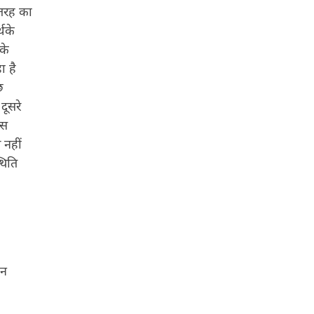
 तरह का
्थके
 के
ा है
छ
दूसरे
ास
 नहीं
थिति
ान