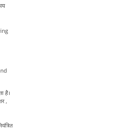
 भय
ving
and
ता है।
शर ,
यंत्रित