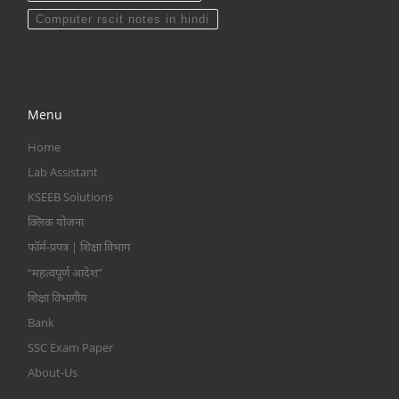
Computer rscit notes in hindi
Menu
Home
Lab Assistant
KSEEB Solutions
क्लिक योजना
फॉर्म-प्रपत्र | शिक्षा विभाग
“महत्वपूर्ण आदेश”
शिक्षा विभागीय
Bank
SSC Exam Paper
About-Us