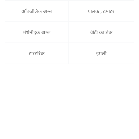
ऑक्जेलिक अम्ल
पालक , टमाटर
मेथेनौइक अम्ल
चीटी का डंक
टारटरिक
इमली