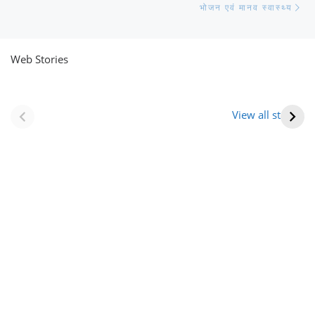
भोजन एवं मानव स्वास्थ्य
Web Stories
नवीन जिलों का गठन
राजस्थान में स्त्री के
(राजस्थान) |
आभूषण (women’s
View all stories
Formation Of New
jewelery in
Districts
rajasthan)
Rajasthan