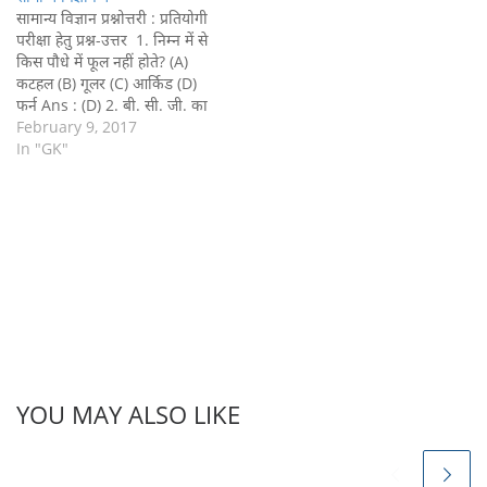
सामान्य विज्ञान प्रश्नोत्तरी : प्रतियोगी
परीक्षा हेतु प्रश्न-उत्तर 1. निम्न में से
किस पौधे में फूल नहीं होते? (A)
कटहल (B) गूलर (C) आर्किड (D)
फर्न Ans : (D) 2. बी. सी. जी. का
टीका नवजात शिशु को कितने दिन
February 9, 2017
के भीतर लगाना चाहिए? (A) 6 माह
In "GK"
(B) सात दिन…
YOU MAY ALSO LIKE