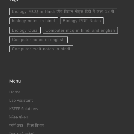
Biology MCQ in Hindi जीव विज्ञान नोट्स हिंदी में कक्षा 12 वीं
biology notes in hinid
Biology PDF Notes
Biology Quiz
Computer mcq in hindi and english
Computer notes in english
Computer rscit notes in hindi
Menu
Home
Lab Assistant
KSEEB Solutions
क्लिक योजना
फॉर्म-प्रपत्र | शिक्षा विभाग
“महत्वपूर्ण आदेश”