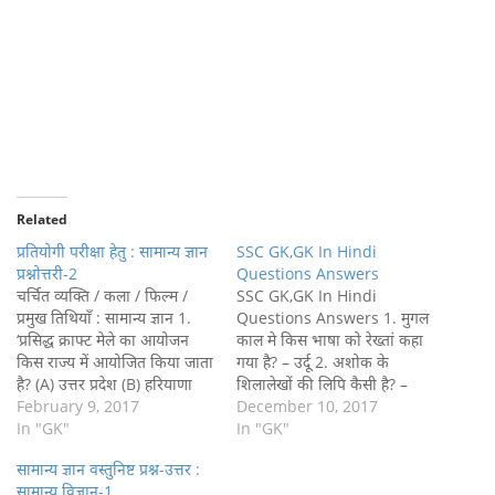
Related
प्रतियोगी परीक्षा हेतु : सामान्य ज्ञान
SSC GK,GK In Hindi
प्रश्नोत्तरी-2
Questions Answers
चर्चित व्यक्ति / कला / फिल्म /
SSC GK,GK In Hindi
प्रमुख तिथियाँ : सामान्य ज्ञान 1.
Questions Answers 1. मुगल
‘प्रसिद्ध क्राफ्ट मेले का आयोजन
काल मे किस भाषा को रेख्तां कहा
किस राज्य में आयोजित किया जाता
गया है? – उर्दू 2. अशोक के
है? (A) उत्तर प्रदेश (B) हरियाणा
शिलालेखों की लिपि कैसी है? –
(C) महाराष्ट्र (D) पंजाब Ans : (B)
February 9, 2017
ब्राह्मी 3. रेनेल जलधारा किस
December 10, 2017
2. प्रसिद्ध जगन्नाथ उत्सव का
In "GK"
महासागर की जलधारा है? –
In "GK"
सम्बन्ध किस राज्य से है? (A)
अटलांटिक महासागर 4. अम्ली घोल
सामान्य ज्ञान वस्तुनिष्ट प्रश्न-उत्तर :
तमिलनाडु (B)…
का pH का मान क्या होता है?…
सामान्य विज्ञान-1