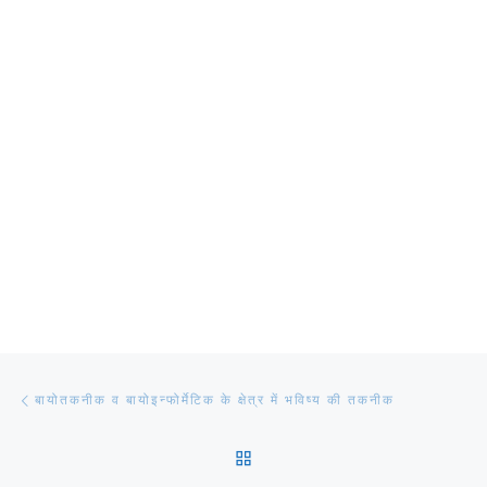
Post navigation
Previous post
बायोतकनीक व बायोइन्फोर्मेटिक के क्षेत्र में भविष्य की तकनीक
BACK TO POST LIST