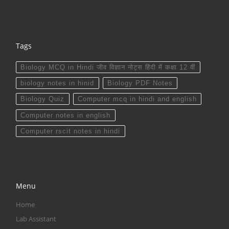
Tags
Biology MCQ in Hindi जीव विज्ञान नोट्स हिंदी में कक्षा 12 वीं
biology notes in hinid
Biology PDF Notes
Biology Quiz
Computer mcq in hindi and english
Computer notes in english
Computer rscit notes in hindi
Menu
Home
Lab Assistant