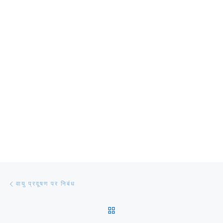
Post navigation
Previous post
वायु प्रदूषण पर निबंध
BACK TO POST LIST