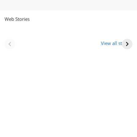
Web Stories
नवीन जिलों का गठन
राजस्थान में स्त्री के
(राजस्थान) |
आभूषण (women’s
View all stories
Formation Of New
jewelery in
Districts
rajasthan)
Rajasthan