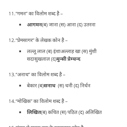
“गमन” का विलोम शब्द है –
आगमन
(ब) जाना (स) आना (द) उतरना
“प्रेमसागर” के लेखक कोन है –
लल्लू लाल (ब) इंशाअल्लाह खा (स) मुंशी
सदासुखलाल (द)
मुन्सी प्रेम्चन्द
“अनाथ” का विलोम शब्द है –
बेकार (ब)
सनाथ
(स) धनी (द) निर्धन
“मोखिक” का विलोम शब्द है –
लिखित
(ब) कथित (स) पठित (द) अलिखित