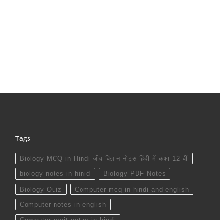
Tags
Biology MCQ in Hindi जीव विज्ञान नोट्स हिंदी में कक्षा 12 वीं
biology notes in hinid
Biology PDF Notes
Biology Quiz
Computer mcq in hindi and english
Computer notes in english
Computer rscit notes in hindi