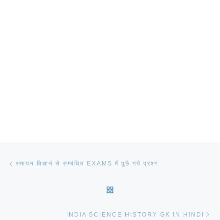
Post navigation
Previous post
रसायन विज्ञानं से सम्बंधित EXAMS में पूछे गये प्रश्न
BACK TO POST LIST
Ne
INDIA SCIENCE HISTORY GK IN HINDI