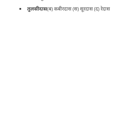
तुलसीदास
(ब) कबीरदास (स) सूरदास (द) रेदास