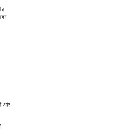
छोड़
बाहर
को ओर
ं