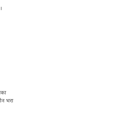
ै।
िका
टीन भरा