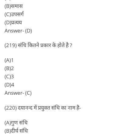
(B)समास
(C)उपसर्ग
(D)प्रत्यय
Answer- (D)
(219) संधि कितने प्रकार के होते है ?
(A)1
(B)2
(C)3
(D)4
Answer- (C)
(220) दयानन्द में प्रयुक्त संधि का नाम है-
(A)गुण संधि
(B)दीर्घ संधि