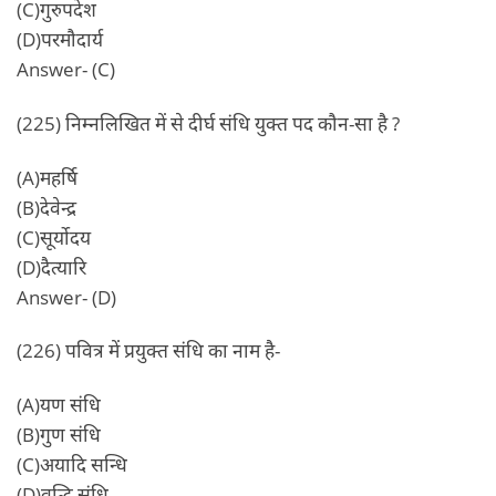
(C)गुरुपदेश
(D)परमौदार्य
Answer- (C)
(225) निम्नलिखित में से दीर्घ संधि युक्त पद कौन-सा है ?
(A)महर्षि
(B)देवेन्द्र
(C)सूर्योदय
(D)दैत्यारि
Answer- (D)
(226) पवित्र में प्रयुक्त संधि का नाम है-
(A)यण संधि
(B)गुण संधि
(C)अयादि सन्धि
(D)वृद्धि संधि