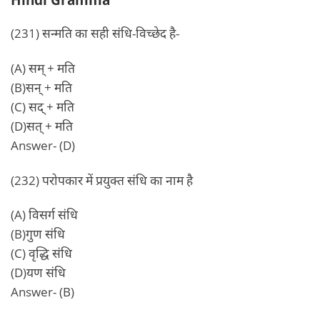
(231) सन्मति का सही संधि-विच्छेद है-
(A) सम् + मति
(B)सन् + मति
(C) सद् + मति
(D)सत् + मति
Answer- (D)
(232) परोपकार में प्रयुक्त संधि का नाम है
(A) विसर्ग संधि
(B)गुण संधि
(C) वृद्धि संधि
(D)यण संधि
Answer- (B)