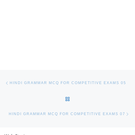
Post navigation
Previous post
HINDI GRAMMAR MCQ FOR COMPETITIVE EXAMS 05
BACK TO POST LIST
Ne
HINDI GRAMMAR MCQ FOR COMPETITIVE EXAMS 07