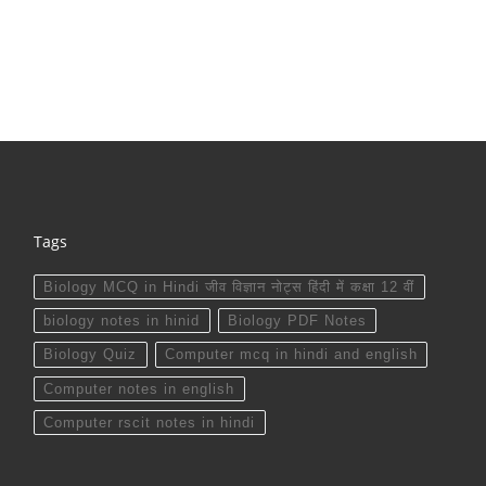
Tags
Biology MCQ in Hindi जीव विज्ञान नोट्स हिंदी में कक्षा 12 वीं
biology notes in hinid
Biology PDF Notes
Biology Quiz
Computer mcq in hindi and english
Computer notes in english
Computer rscit notes in hindi