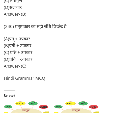
(C) तपोगुण
(D)सदाचार
Answer- (B)
(240) प्रत्युपकार का सही संधि विच्छेद है-
(A)प्रत् + उपकार
(B)प्रती + उपकार
(C) प्रति + उपकार
(D)प्रति + अपकार
Answer- (C)
Hindi Grammar MCQ
Related