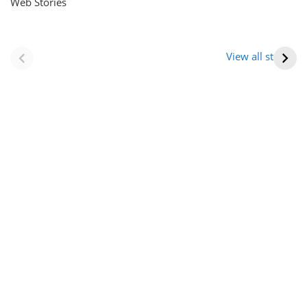
Web Stories
नवीन जिलों का गठन
राजस्थान में स्त्री के
(राजस्थान) |
आभूषण (women’s
View all stories
Formation Of New
jewelery in
Districts
rajasthan)
Rajasthan