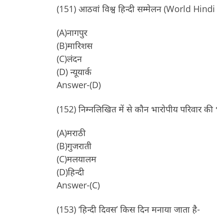
(151) आठवां विश्व हिन्दी सम्मेलन (World Hi
(A)नागपुर
(B)मारिशस
(C)लंदन
(D) न्यूयार्क
Answer-(D)
(152) निम्नलिखित में से कौन भारोपीय परिवार की भ
(A)मराठी
(B)गुजराती
(C)मलयालम
(D)हिन्दी
Answer-(C)
(153) ‘हिन्दी दिवस’ किस दिन मनाया जाता है-