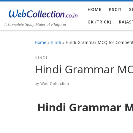
Skip to content
HOME
RSCIT
S
GK (TRICK)
RAJAS
A Complete Study Material Platform
Home
»
hindi
»
Hindi Grammar MCQ for Competit
HINDI
Hindi Grammar MCQ
by
Web Collection
Hindi Grammar M