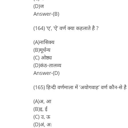
(D)ज
Answer-(B)
(164) ‘ए’, ‘ऐ’ वर्ण क्या कहलाते है ?
(A)नासिक्य
(B)मूर्धन्य
(C) ओष्ठ्य
(D)कंठ-तालव्य
Answer-(D)
(165) हिन्दी वर्णमाला में ‘अयोगवाह’ वर्ण कौन-से है
(A)अ, आ
(B)इ, ई
(C) उ, ऊ
(D)अं, अः