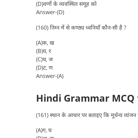
(D)वर्णो के व्यवस्थित समूह को
Answer-(D)
(160) निम्न में से कण्ठ्य ध्वनियाँ कौन-सी है ?
(A)क, ख
(B)य, र
(C)च, ज
(D)ट, ण
Answer-(A)
Hindi Grammar MCQ f
(161) स्थान के आधार पर बताइए कि मूर्धन्य व्यंजन क
(A)ग, घ