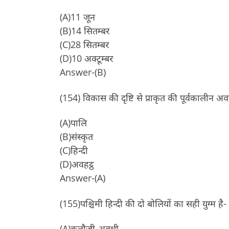
(A)11 जून
(B)14 सितम्बर
(C)28 सितम्बर
(D)10 अक्टूम्बर
Answer-(B)
(154) विकास की दृष्टि से प्राकृत की पूर्वकालीन अव
(A)पालि
(B)संस्कृत
(C)हिन्दी
(D)अवहट्ठ
Answer-(A)
(155)पश्चिमी हिन्दी की दो बोलियों का सही युग्म है-
(A)कन्नौजी-अवधी