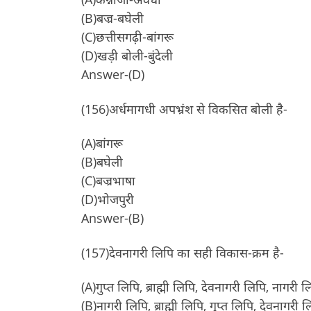
(B)बज्र-बघेली
(C)छत्तीसगढ़ी-बांगरू
(D)खड़ी बोली-बुंदेली
Answer-(D)
(156)अर्धमागधी अपभ्रंश से विकसित बोली है-
(A)बांगरू
(B)बघेली
(C)बज्रभाषा
(D)भोजपुरी
Answer-(B)
(157)देवनागरी लिपि का सही विकास-क्रम है-
(A)गुप्त लिपि, ब्राह्मी लिपि, देवनागरी लिपि, नागरी ल
(B)नागरी लिपि, ब्राह्मी लिपि, गुप्त लिपि, देवनागरी ल