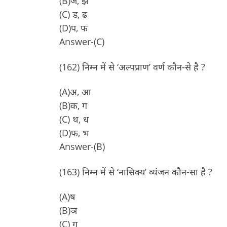
(B)ज, झ
(C) ड, ढ
(D)प, फ
Answer-(C)
(162) निम्न में से ‘अल्पप्राण’ वर्ण कौन-से है ?
(A)अ, आ
(B)क, ग
(C) थ, ध
(D)फ, भ
Answer-(B)
(163) निम्न में से ‘नासिक्य’ व्यंजन कौन-सा है ?
(A)ष
(B)ञ
(C) ग