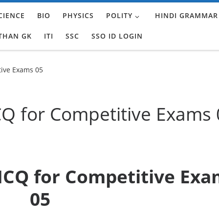
CIENCE
BIO
PHYSICS
POLITY
HINDI GRAMMAR
THAN GK
ITI
SSC
SSO ID LOGIN
ive Exams 05
 for Competitive Exams 
CQ for Competitive Exa
05