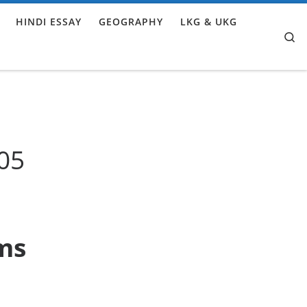
HINDI ESSAY
GEOGRAPHY
LKG & UKG
Se
05
ms