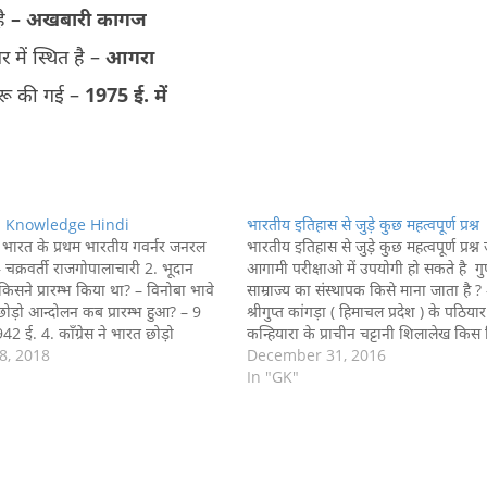
ै
– अखबारी कागज
नगर में स्थित है –
आगरा
शुरू की गई –
1975
ई. में
 Knowledge Hindi
भारतीय इतिहास से जुड़े कुछ महत्वपूर्ण प्रश्न
त्र भारत के प्रथम भारतीय गवर्नर जनरल
भारतीय इतिहास से जुड़े कुछ महत्वपूर्ण प्रश्न
 चक्रवर्ती राजगोपालाचारी 2. भूदान
आगामी परीक्षाओ में उपयोगी हो सकते है गुप
िसने प्रारम्भ किया था? – विनोबा भावे
साम्राज्य का संस्थापक किसे माना जाता है ?
ोड़ो आन्दोलन कब प्रारम्भ हुआ? – 9
श्रीगुप्त कांगड़ा ( हिमाचल प्रदेश ) के पठिय
42 ई. 4. काँग्रेस ने भारत छोड़ो
कन्हियारा के प्राचीन चट्टानी शिलालेख किस ल
ा प्रस्ताव किस वर्ष में पारित किया? –
8, 2018
है ? – ब्राह्मी और खरोष्ठी उस पुरास्थल…
December 31, 2016
In "GK"