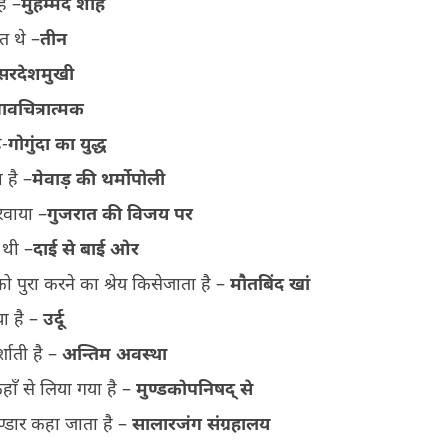
ै –
मुहम्मद
शाह
त थे –
तीन
सरदेशमुखी
ावचित्रात्मक
ै-
गोगुंदा
का
युद्ध
 है –
मेवाड़
की
थर्मोपोली
रवाया –
गुजरात
की
विजय
पर
 थी –
दाई
से
बाई
ओर
 पुरा करने का श्रेय किसेजाता है –
मौतबिंद
खां
ा है –
उर्दू
्शाती है –
अन्तिम अवस्था
हाँ से लिया गया है –
मुण्डकोपनिषद् से
भण्डार कहा जाता है –
सालारजंग संग्रहालय