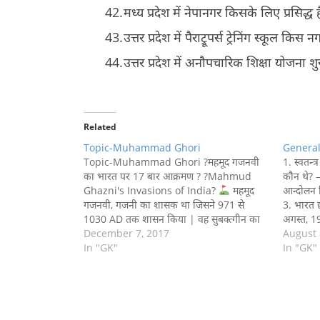
मध्य प्रदेश में नेपानगर किसके लिए प्रसिद्ध ह
उत्तर प्रदेश में पैराट्रूपर्स ट्रेनिंग स्कूल किस 
उत्तर प्रदेश में अनौपचारिक शिक्षा योजना 
Related
Topic-Muhammad Ghori
General
Topic-Muhammad Ghori ?महमूद गजनवी
1. स्वतन्
का भारत पर 17 बार आक्रमण ? ?Mahmud
कौन थे? –
Ghazni's Invasions of India?
महमूद
आन्दोलन क
गजनवी, गजनी का शासक था जिसने 971 से
3. भारत छ
1030 AD तक शासन किया | वह सुबक्त्गीन का
अगस्त, 19
पुत्र था | भारत की धन-संपत्ति से आकर्षित होकर,
December 7, 2017
आन्दोलन क
August 
गजनवी ने भारत पर कई बार…
In "GK"
1942…
In "GK"