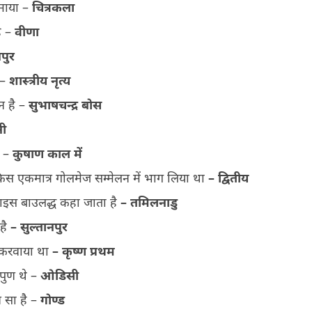
कमाया –
चित्रकला
है –
वीणा
पुर
ै –
शास्त्रीय नृत्य
न है –
सुभाषचन्द्र बोस
नी
ी –
कुषाण काल में
ने किस एकमात्र गोलमेज सम्मेलन में भाग लिया था
– द्वितीय
ाइस बाउलद्ध कहा जाता है
– तमिलनाडु
है
– सुल्तानपुर
 करवाया था
– कृष्ण प्रथम
िपुण थे –
ओडिसी
 सा है –
गोण्ड