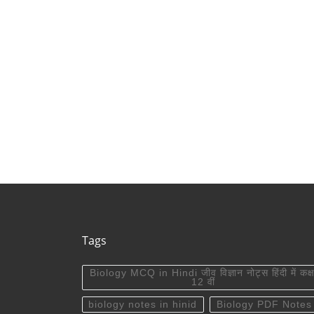
Rajasthan
Tags
Biology MCQ in Hindi जीव विज्ञान नोट्स हिंदी में कक्ष
12 वीं
biology notes in hinid
Biology PDF Notes