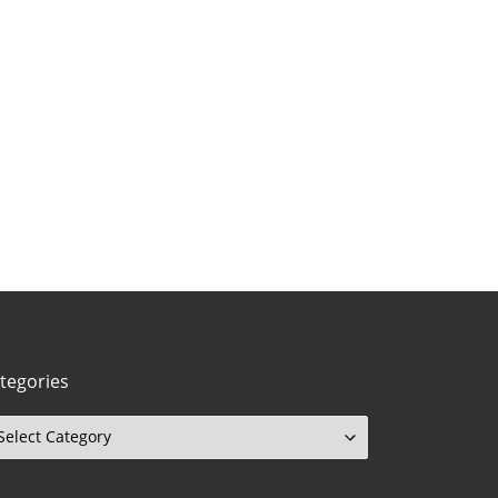
tegories
tegories