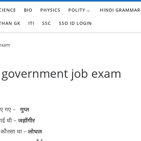
CIENCE
BIO
PHYSICS
POLITY
HINDI GRAMMAR
THAN GK
ITI
SSC
SSO ID LOGIN
 exam
7 government job exam
लाए गए –
गुप्त
वाई थी –
जहाँगीर
गर कौनसा था –
लोथल