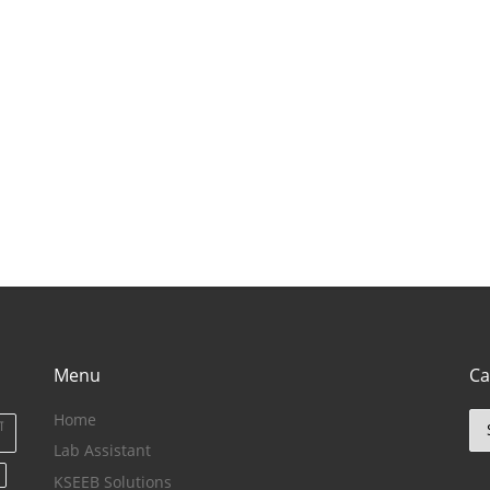
लिए बेहतरीन जगह)
Menu
Ca
Home
Ca
ा
Lab Assistant
KSEEB Solutions