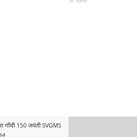
In "Bank"
्मा गाँधी 150 जयंती SVGMS
sa