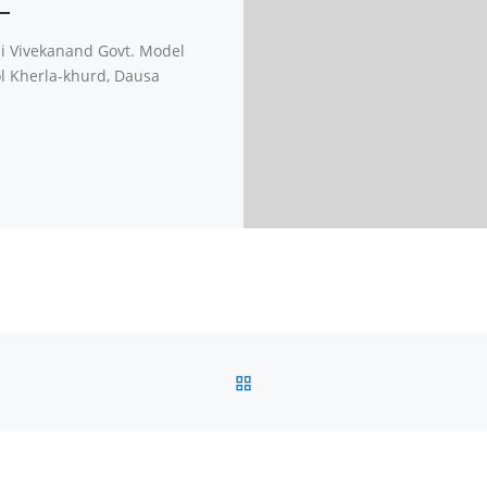
 Vivekanand Govt. Model
l Kherla-khurd, Dausa
BACK TO POST LIST