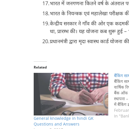
भारत में जनगणना कितने वर्ष के अंतराल प
भारत के नियन्त्रक एवं महालेखा परीक्षक क
केन्द्रीय सरकार ने गाँव की ओर एक कदमक
था, प्रारम्भ की। यह योजना कब शुरू हुई –
प्रधानमंत्री द्वारा मृदा स्वास्थ कार्ड योजना
Related
बैंकिंग सा
बैंकिंग सा
वार्षिक रि
बैंक ऑफ इ
स्थापना –
में बैंकिं
की थी? –
Februar
In "Ban
General knowledge in hindi GK
Questions and Answers