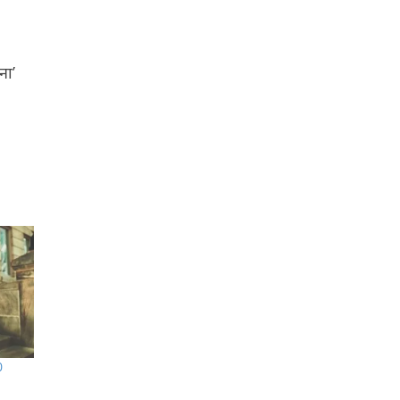
ना’
0