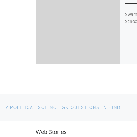
Swami
Schoo
Post navigation
Previous post
POLITICAL SCIENCE GK QUESTIONS IN HINDI
Web Stories