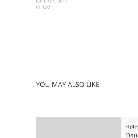
January 5, 2017
In "GK"
YOU MAY ALSO LIKE
महात
Dau