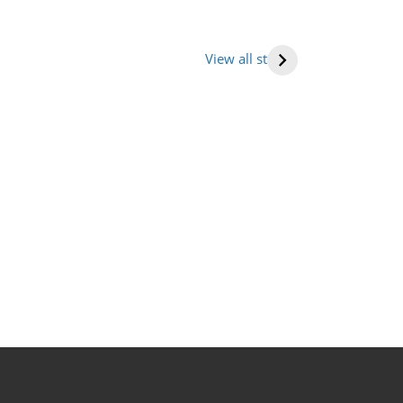
तराखंड में घूमने की
भारत में राष्ट्रीय
Human hea
ह (places to
राजमार्ग की सूची
(मनुष्य हृदय)
View all stories
it in
tarakhand)