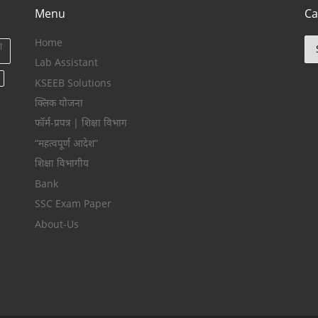
Menu
Ca
Home
Ca
ा
Lab Assistant
KSEEB Solutions
क्लिक योजना
फॉर्म-प्रपत्र | शिक्षा विभाग
“महत्वपूर्ण आदेश”
शिक्षा विभागीय
Bank
SSC Exam Paper
About-Us