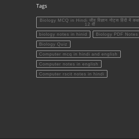
Tags
Biology MCQ in Hindi जीव विज्ञान नोट्स हिंदी में कक्ष
12 वीं
biology notes in hinid
Biology PDF Notes
Biology Quiz
Computer mcq in hindi and english
Computer notes in english
Computer rscit notes in hindi