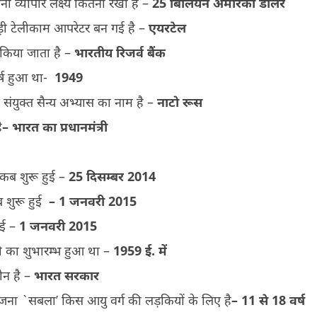
ा व्यापार लक्ष्य कितना रखा है –
25 बिलियन अमेरिकी डाॅलर
ड़ी टेलीकाम आपरेटर बन गई है –
एयरटेल
ा किया जाता है –
भारतीय रिजर्व बैंक
र्ष हुआ था-
1949
ंयुक्त सैन्य अभ्यास का नाम है –
नाटो रूस
ै
– भारत का प्रधानमंत्री
की कब शुरू हुई –
25
दिसम्बर
2014
कब शुरू हुई
–
1
जनवरी
2015
हुई –
1
जनवरी
2015
णाली का शुभारम्भ हुआ था –
1959
ई
.
में
कौन है –
भारत सरकार
ोजना `सबला’ किस आयु वर्ग की लड़कियों के लिए है
– 11
से
18
वर्ष