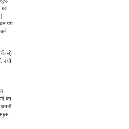
ा इस
 |
क्त पंप
ाबले
ंबर्स)
, नसों
्य
मनी का
य धमनी
फ्फुस