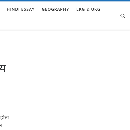
HINDI ESSAY
GEOGRAPHY
LKG & UKG
Se
्य
 होता
ाम