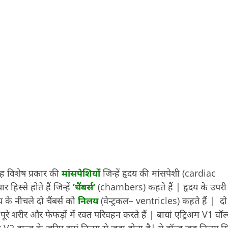
ह विशेष प्रकार की
मांसपेशियों
जिन्हें हृदय की मांसपेशी (cardiac
हिस्से होते हैं जिन्हें
‘
चैंबर्स
‘
(chambers) कहते हैं | हृदय के उपरी
 के नीचले दो चैंबर्स को
निलय
(वेन्ट्रकल– ventricles) कहते हैं | दो 
य पूरे शरीर और फेफड़ों में रक्त परिवहन करते हैं | बायां एट्रिअम V1 वॉल्
अम V2 वाल्व के जरिए दाएं निलय से जुड़ा होता है| ये वॉल्व जब निलय सि