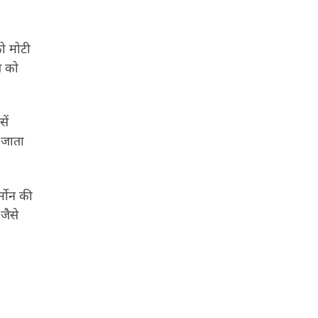
को मोटी
्त को
ें
ा जाता
|
्मोन की
जैसे