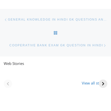
Post navigation
Previous post
GENERAL KNOWLEDGE IN HINDI GK QUESTIONS AND ANSWERS
BACK TO POST LIST
Ne
COOPERATIVE BANK EXAM GK QUESTION IN HINDI
Web Stories
नवीन जिलों का गठन
राजस्थान में स्त्री के
(राजस्थान) |
आभूषण (women’s
View all stories
Formation Of New
jewelery in
Districts
rajasthan)
Rajasthan