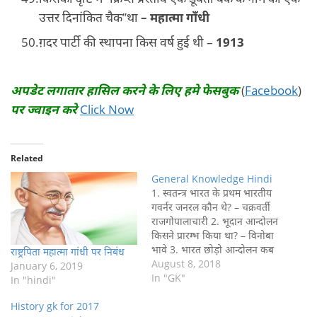
उत्तर दिनांकित चैक”था
– महात्मा गाँधी
ग़दर पार्टी की स्थापना किस वर्ष हुई थी –
1913
अपडेट लगातार हासिल करने के लिए हमे फेसबुक
(
Facebook
)
पर ज्वाइन करे
Click Now
Related
General Knowledge Hindi
1. स्वतन्त्र भारत के प्रथम भारतीय
गवर्नर जनरल कौन थे? – चक्रवर्ती
राजगोपालाचारी 2. भूदान आन्दोलन
किसने प्रारम्भ किया था? – विनोबा
भावे 3. भारत छोड़ो आन्दोलन कब
राष्ट्रपिता महात्मा गांधी पर निबंध
प्रारम्भ हुआ? – 9 अगस्त, 1942 ई.
August 8, 2018
January 6, 2019
4. काँग्रेस ने भारत छोड़ो आन्दोलन
In "GK"
In "hindi"
का प्रस्ताव किस वर्ष में पारित
History gk for 2017
किया? – 1942…