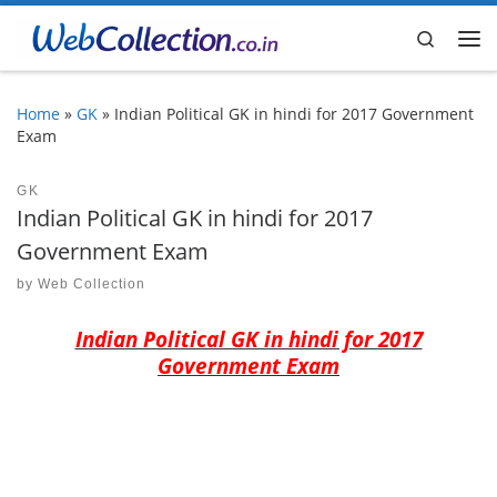
Skip to content
Search
Me
Home
»
GK
»
Indian Political GK in hindi for 2017 Government
Exam
GK
Indian Political GK in hindi for 2017
Government Exam
by
Web Collection
Indian Political GK in hindi for 2017
Government Exam