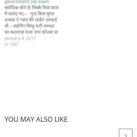
government job exam
सर्वाधिक सोने के सिक्के किस काल
में चलाए गए – गुप्त किस मुगल
शासक ने ‘न्याय की जंजीर’ लगवाई
थी – जहाँगीर सिन्धु घाटी सभ्यता
का बन्दरगाह वाला नगर कौनसा था
– लोथल युनानियों को भारत से
January 4, 2017
बाहर किसने निकाला था –
In "GK"
चन्द्रगुप्त मौर्य सुल्ताना रजिया बेगम
किसकी बेटी थी…
YOU MAY ALSO LIKE