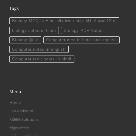
Tags
Biology MCQ in Hindi जीव विज्ञान नोट्स हिंदी में कक्षा 12 वीं
biology notes in hinid
Biology PDF Notes
Biology Quiz
Computer mcq in hindi and english
Computer notes in english
Computer rscit notes in hindi
Menu
Home
Lab Assistant
KSEEB Solutions
क्लिक योजना