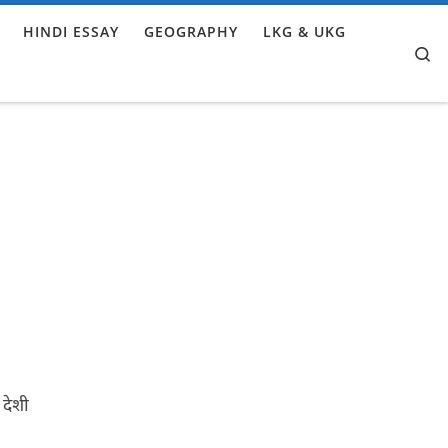
HINDI ESSAY
GEOGRAPHY
LKG & UKG
Se
 देशी