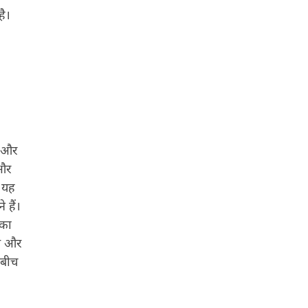
है।
ा और
 और
त यह
 हैं।
 का
ोल और
 बीच