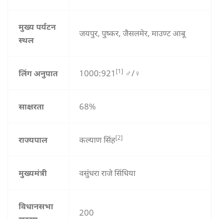
मुख्य पर्यटन
जयपुर, पुष्कर, जैसलमेर, माउण्ट आबू
स्थल
[1]
लिंग अनुपात
1000:921
♂/♀
साक्षरता
68%
[2]
राज्यपाल
कल्याण सिंह
मुख्यमंत्री
वसुंधरा राजे सिंधिया
विधानसभा
200