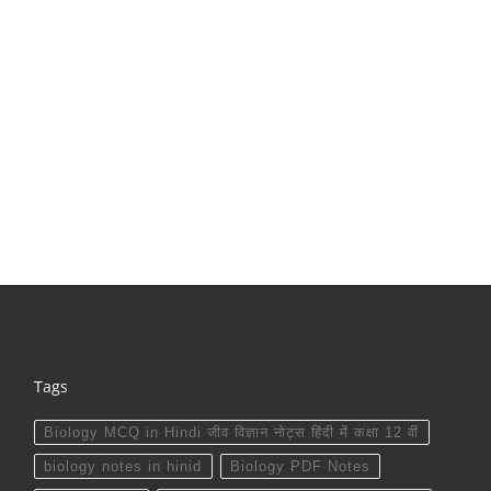
Tags
Biology MCQ in Hindi जीव विज्ञान नोट्स हिंदी में कक्षा 12 वीं
biology notes in hinid
Biology PDF Notes