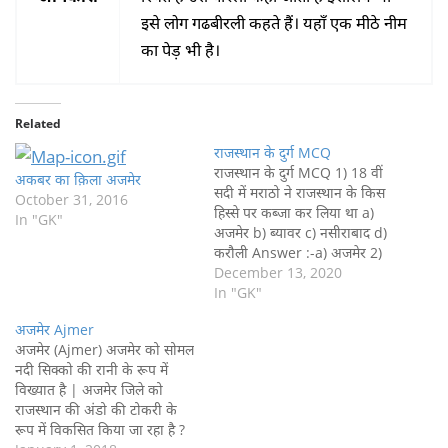
इसे लोग गढबीरली कहते हैं। यहाँ एक मीठे नीम
का पेड़ भी है।
Related
राजस्थान के दुर्ग MCQ
राजस्थान के दुर्ग MCQ 1) 18 वीं
अकबर का क़िला अजमेर
सदी में मराठो ने राजस्थान के किस
October 31, 2016
हिस्से पर कब्जा कर लिया था a)
In "GK"
अजमेर b) ब्यावर c) नसीराबाद d)
करौली Answer :-a) अजमेर 2)
राजस्थान के किस राज्य के शासक
December 13, 2020
को महारावल कहा जाता है a)
In "GK"
बांसवाड़ा b) झालावार c) भीलवाड़ा
अजमेर Ajmer
d) डूंगरपुर…
अजमेर (Ajmer) अजमेर को सोमल
नदी सिक्को की रानी के रूप में
विख्यात है | अजमेर जिले को
राजस्थान की अंडो की टोकरी के
रूप में विकसित किया जा रहा है ?