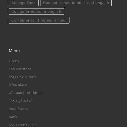
Biology Quiz
Computer mcq in hindi and english
Computer notes in english
Computer rscit notes in hindi
Menu
Home
Lab Assistant
KSEEB Solutions
क्लिक योजना
फॉर्म-प्रपत्र | शिक्षा विभाग
“महत्वपूर्ण आदेश”
शिक्षा विभागीय
Bank
SSC Exam Paper