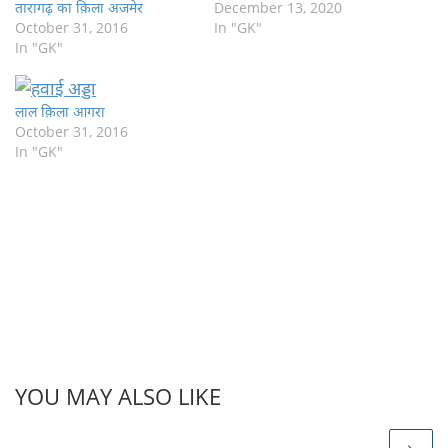
तारागढ़ का क़िला अजमेर
राजस्थान के किस राज्य के शासक
December 13, 2020
October 31, 2016
को महारावल कहा जाता है a)
In "GK"
In "GK"
बांसवाड़ा b) झालावार c) भीलवाड़ा
d) डूंगरपुर…
लाल क़िला आगरा
October 31, 2016
In "GK"
YOU MAY ALSO LIKE