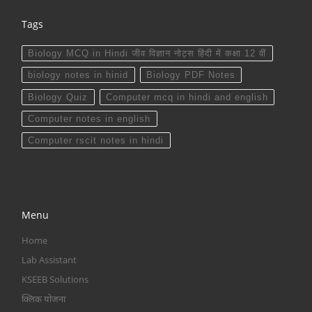
Tags
Biology MCQ in Hindi जीव विज्ञान नोट्स हिंदी में कक्षा 12 वीं
biology notes in hinid
Biology PDF Notes
Biology Quiz
Computer mcq in hindi and english
Computer notes in english
Computer rscit notes in hindi
Menu
Home
Lab Assistant
KSEEB Solutions
क्लिक योजना