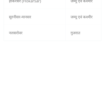
होकरसर (Hokarsar)
जम्मू एवं कश्मीर
सुरनीसर-मानसर
जम्मू एवं कश्मीर
नलसरोवर
गुजरात