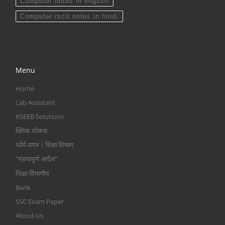
Computer notes in english
Computer rscit notes in hindi
Menu
Home
Lab Assistant
KSEEB Solutions
क्लिक योजना
फॉर्म-प्रपत्र | शिक्षा विभाग
“महत्वपूर्ण आदेश”
शिक्षा विभागीय
Bank
SSC Exam Paper
About-Us