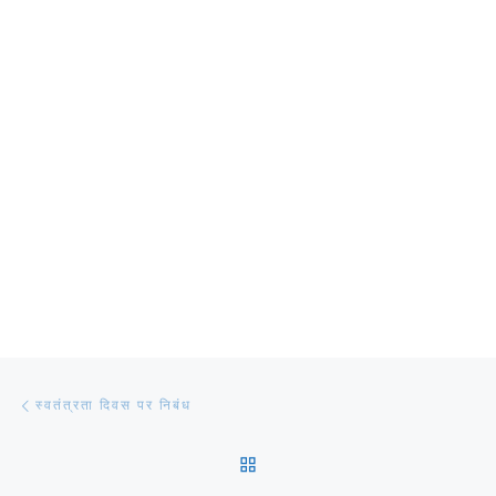
Post navigation
Previous post
स्वतंत्रता दिवस पर निबंध
BACK TO POST LIST