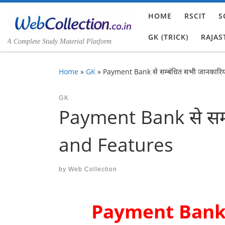
Skip to content
HOME
RSCIT
S
GK (TRICK)
RAJAS
A Complete Study Material Platform
Home
»
GK
»
Payment Bank से सम्बंधित सभी जानकारि
GK
Payment Bank से सम्
and Features
by
Web Collection
Payment Bank स