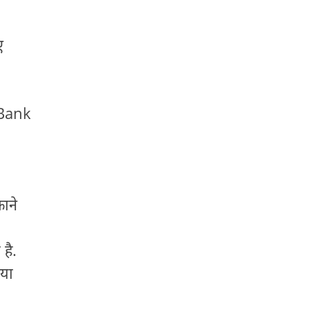
ए
 Bank
ाने
है.
या