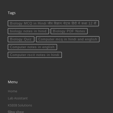
Tags
Biology MCQ in Hindi जीव विज्ञान नोट्स हिंदी में कक्षा 12 वीं
biology notes in hinid
Biology PDF Notes
Biology Quiz
Computer mcq in hindi and english
Computer notes in english
Computer rscit notes in hindi
Menu
Home
Lab Assistant
KSEEB Solutions
क्लिक योजना