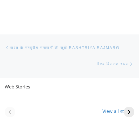
Post navigation
Previous post
भारत के राष्ट्रीय राजमार्गों की सूची RASHTRIYA RAJMARG
Ne
विश्व विरासत स्थल
Web Stories
नवीन जिलों का गठन
राजस्थान में स्त्री के
(राजस्थान) |
आभूषण (women’s
View all stories
Formation Of New
jewelery in
Districts
rajasthan)
Rajasthan