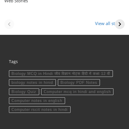
Web Stories
नवीन जिलों का गठन
राजस्थान में स्त्री के
(राजस्थान) |
आभूषण (women’s
View all stories
Formation Of New
jewelery in
Districts
rajasthan)
Rajasthan
Tags
Biology MCQ in Hindi जीव विज्ञान नोट्स हिंदी में कक्षा 12 वीं
biology notes in hinid
Biology PDF Notes
Biology Quiz
Computer mcq in hindi and english
Computer notes in english
Computer rscit notes in hindi