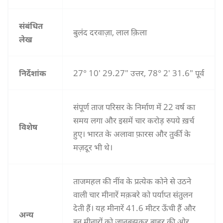
संबंधित
बुलंद दरवाज़ा, लाल क़िला
लेख
निर्देशांक
27° 10′ 29.27″ उत्तर, 78° 2′ 31.6″ पूर्व
संपूर्ण ताज परिसर के निर्माण में 22 वर्ष का
समय लगा और इसमें चार करोड़ रुपये ख़र्च
विशेष
हुए। भारत के अलावा फ़ारस और तुर्की के
मज़दूर भी थे।
ताजमहल की नींव के प्रत्‍येक कोने से उठने
वाली चार मीनारें मक़बरे को पर्याप्‍त संतुलन
देती हैं। यह मीनारें 41.6 मीटर ऊँची हैं और
अन्य
इन मीनारों को जानबूझकर बाहर की ओर