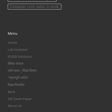
Computer rscit notes in hindi
Menu
Home
Lab Assistant
KSEEB Solutions
क्लिक योजना
फॉर्म-प्रपत्र | शिक्षा विभाग
“महत्वपूर्ण आदेश”
शिक्षा विभागीय
Bank
SSC Exam Paper
About-Us