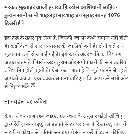
मरकद मुहताहर आली हजरत फ़िरदौस आशियानी साहिब-
क़ुरान सानी सानी शाहजहाँ बादशाह तब सुराह सानह 1076
[4]
हिजरी।
इस क़ब्र के ऊपर एक लैम्‍प है, जिसकी ज्‍वाला कभी समाप्‍त नहीं होती
है। क़ब्रों के चारों ओर संगमरमर की जालियाँ बनी है। दोनों क़ब्रें अर्ध
मूल्‍यवान रत्‍नों से सजाई गई हैं। इमारत के अंदर ध्‍वनि का नियंत्रण
अत्‍यंत उत्तम है, जिसके अंदर क़ुरान और संगीतकारों की स्‍वर लहरियाँ
प्रतिध्‍वनित होती रहती हैं। ऐसा कहा जाता है कि जूते पहनने से पहले
आपको क़ब्र का एक चक्‍कर लगाना चाहिए ताकि आप इसे सभी ओर
[5]
से निहार सकें।
ताजमहल पर कविता
कैमरा लेकर ताजमहल जाइए, इस रचना के अनुसार फ़ोटो खींचिए,
ट्रांस्पेरैंसीज़ बनवाइए, स्लाइड प्रोजैक्टर पर सबको दिखाइए, साथ में
नाटकीय कौशल से कविता सुनाइए। ये सब न करें तो इतना कीजिए,