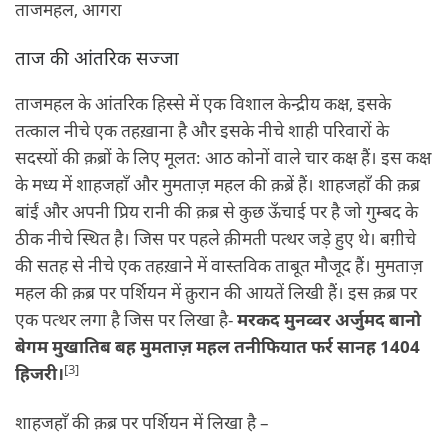
ताजमहल, आगरा
ताज की आंतरिक सज्‍जा
ताजमहल के आंतरिक हिस्‍से में एक विशाल केन्‍द्रीय कक्ष, इसके
तत्‍काल नीचे एक तहख़ाना है और इसके नीचे शाही परिवारों के
सदस्‍यों की क़ब्रों के लिए मूलत: आठ कोनों वाले चार कक्ष हैं। इस कक्ष
के मध्‍य में शाहजहाँ और मुमताज़ महल की क़ब्रें हैं। शाहजहाँ की क़ब्र
बांईं और अपनी प्रिय रानी की क़ब्र से कुछ ऊँचाई पर है जो गुम्‍बद के
ठीक नीचे स्थित है। जिस पर पहले क़ीमती पत्थर जड़े हुए थे। बग़ीचे
की सतह से नीचे एक तहख़ाने में वास्तविक ताबूत मौजूद हैं। मुमताज़
महल की क़ब्र पर पर्शियन में क़ुरान की आयतें लिखी हैं। इस क़ब्र पर
एक पत्‍थर लगा है जिस पर लिखा है-
मरकद मुनव्‍वर अर्जुमद बानो
बेगम मुखातिब बह मुमताज़ महल तनीफियात फर्र सानह 1404
[3]
हिजरी।
शाहजहाँ की क़ब्र पर पर्शियन में लिखा है –