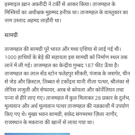
इस्‍माइल ख़ान अफ़रीदी ने टर्की से आकर किया। ताजमहल के
मिस्त्रियों का अधीक्षक मुहम्‍मद हनीफ़ था। ताजमहल के वास्तुकार का
नाम उस्‍ताद अहमद लाहौरी था।
सामग्री
ताजमहल की सामग्री पूरे भारत और मध्‍य एशिया से लाई गई थी।
1000 हाथियों के बेड़े की सहायता इस सामग्री को निर्माण स्‍थल तक
लाने में ली गई। ताजमहल का केन्‍द्रीय गुम्‍बद 187 फीट ऊँचा है।
ताजमहल का लाल सेंड स्‍टोन फतेहपुर सीकरी, पंजाब के जसपेर, चीन
से जेड और क्रिस्‍टल, तिब्बत से टर्कोइश यानी नीला पत्‍थर, श्रीलंका से
लेपिस लजुली और सेफायर, अरब से कोयला और कोर्नेलियन तथा
पन्‍ना से हीरे लाए गए। ताजमहल में कुल मिलाकर 28 प्रकार के दुर्लभ,
मूल्‍यवान और अर्ध मूल्‍यवान पत्‍थर ताजमहल की नक़्क़ाशी में उपयोग
किए गए थे। मुख्‍य भवन सामग्री, सफ़ेद संगमरमर ज़िला नागौर,
राजस्थान के मकराना की खानों से लाया गया था।