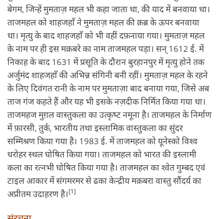
बेगम, जिन्हें मुमताज़ महल भी कहा जाता था, की याद में बनवाया था।
ताजमहल को शाहजहाँ ने मुमताज़ महल की क़ब्र के ऊपर बनवाया
था। मृत्यु के बाद शाहजहाँ को भी वहीं दफ़नाया गया। मुमताज़ महल
के नाम पर ही इस मक़बरे का नाम ताजमहल पड़ा। सन् 1612 ई. में
निकाह के बाद 1631 में प्रसूति के दौरान बुरहानपुर में मृत्यु होने तक
अर्जुमंद शाहजहाँ की अभिन्न संगिनी बनी रहीं। मुमताज़ महल के रहने
के लिए दिवंगत रानी के नाम पर मुमताज़ा बाद बनाया गया, जिसे अब
ताज गंज कहते हैं और यह भी इसके नज़दीक निर्मित किया गया था।
ताजमहज मुग़ल वास्‍तुकला का उत्‍कृष्‍ट नमूना है। ताजमहल के निर्माण
में फ़ारसी, तुर्क, भारतीय तथा इस्‍लामिक वास्‍तुकला का सुंदर
सम्मिश्रण किया गया है। 1983 ई. में ताजमहल को यूनेस्‍को विश्‍व
धरोहर स्‍थल घोषित किया गया। ताजमहल को भारत की इस्‍लामी
कला का रत्नभी घोषित किया गया है। ताजमहल का श्‍वेत गुम्‍बद एवं
टाइल आकार में संगमरमर से ढका केन्‍द्रीय मक़बरा वास्‍तु सौंदर्य का
[1]
अप्रीतम उदाहरण है।
संरचना