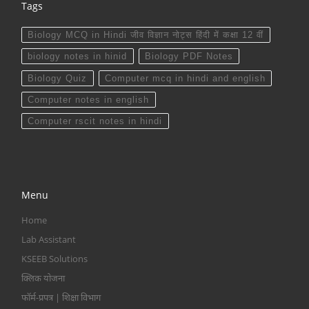
Tags
Biology MCQ in Hindi जीव विज्ञान नोट्स हिंदी में कक्षा 12 वीं
biology notes in hinid
Biology PDF Notes
Biology Quiz
Computer mcq in hindi and english
Computer notes in english
Computer rscit notes in hindi
Menu
Home
Lab Assistant
KSEEB Solutions
क्लिक योजना
फॉर्म-प्रपत्र | शिक्षा विभाग