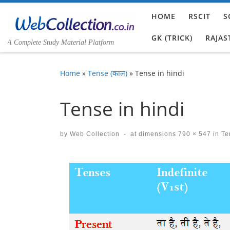
Skip to content
HOME
RSCIT
S
GK (TRICK)
RAJAS
A Complete Study Material Platform
Home
»
Tense (काल)
»
Tense in hindi
Tense in hindi
by
Web Collection
-
at dimensions
790 × 547
in
Ten
Images navigation