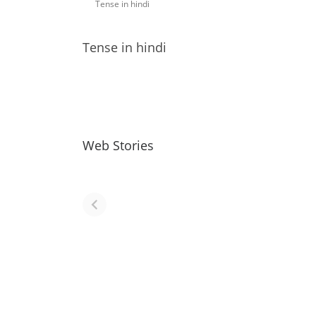
Tense in hindi
Tense in hindi
Web Stories
नवीन जिलों का गठन
राजस्थान में स्त्री के
(राजस्थान) |
आभूषण (women
Formation Of
jewelery in
New Districts
rajasthan)
Rajasthan