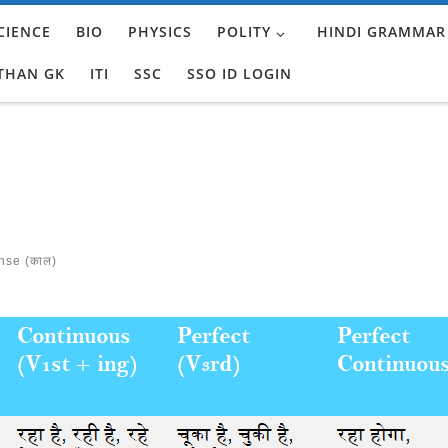
CIENCE
BIO
PHYSICS
POLITY
HINDI GRAMMAR
THAN GK
ITI
SSC
SSO ID LOGIN
se (काल)