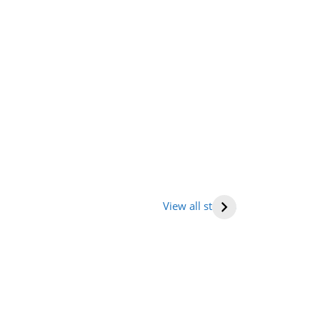
तराखंड में घूमने की
भारत में राष्ट्रीय
Human hea
ह (places to
राजमार्ग की सूची
(मनुष्य हृदय)
View all stories
it in
tarakhand)