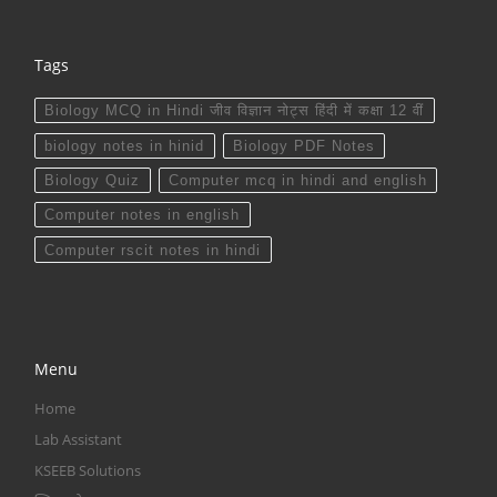
Tags
Biology MCQ in Hindi जीव विज्ञान नोट्स हिंदी में कक्षा 12 वीं
biology notes in hinid
Biology PDF Notes
Biology Quiz
Computer mcq in hindi and english
Computer notes in english
Computer rscit notes in hindi
Menu
Home
Lab Assistant
KSEEB Solutions