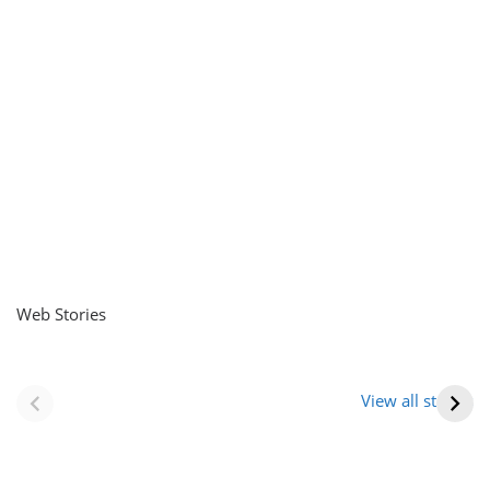
Web Stories
नवीन जिलों का गठन
राजस्थान में स्त्री के
(राजस्थान) |
आभूषण (women’s
View all stories
Formation Of New
jewelery in
Districts
rajasthan)
Rajasthan