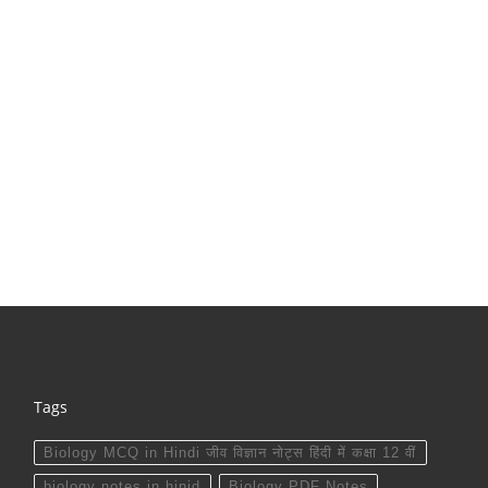
Tags
Biology MCQ in Hindi जीव विज्ञान नोट्स हिंदी में कक्षा 12 वीं
biology notes in hinid
Biology PDF Notes