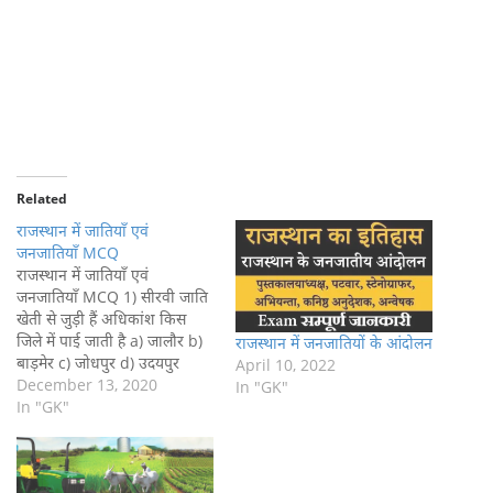
Related
राजस्थान में जातियाँ एवं
जनजातियाँ MCQ
राजस्थान में जातियाँ एवं
जनजातियाँ MCQ 1) सीरवी जाति
खेती से जुड़ी हैं अधिकांश किस
जिले में पाई जाती है a) जालौर b)
राजस्थान में जनजातियों के आंदोलन
बाड़मेर c) जोधपुर d) उदयपुर
April 10, 2022
Answer :-c) जोधपुर 2) कौन सी
December 13, 2020
In "GK"
जाति पाबूजी की अनुयायी ही है a)
In "GK"
जैनी b)थोरी c)भील d) सहरिया
Answer :-b) थोरी 3)…