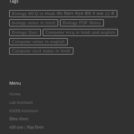
Tags
Biology MCQ in Hindi जीव विज्ञान नोट्स हिंदी में कक्षा 12 वीं
biology notes in hinid
Biology PDF Notes
Biology Quiz
Computer mcq in hindi and english
Computer notes in english
Computer rscit notes in hindi
Menu
Home
Lab Assistant
KSEEB Solutions
क्लिक योजना
फॉर्म-प्रपत्र | शिक्षा विभाग